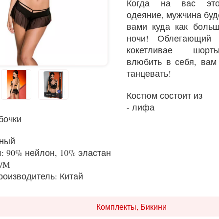
Когда на вас это
одеяние, мужчина буде
вами куда как боль
ночи! Облегающий 
кокетливае шорты
влюбить в себя, вам
танцевать!
Костюм состоит из
- лифа
бочки
рный
: 90% нейлон, 10% эластан
S/M
роизводитель: Китай
Комплекты, Бикини