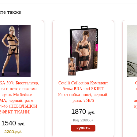
те также
А 30% Бюстгальтер,
Cotelli Collection Комплект
ги и пояс с пажами
белья BRA und SKIRT
я чулок Me Seduce
(бюст+юбка-пояс), черный,
MA, черный, разм.
разм. 75B/S
д
44-46 (НЕБОЛЬШОЙ
к
1870
ЕФЕКТ ТКАНИ)
руб.
Код: 2260557
1540
руб.
купить
2200
руб.