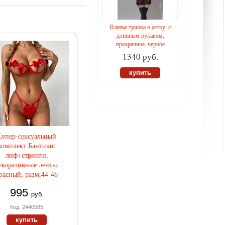
Платье туника в сетку, с
длинным рукавом,
прозрачное, черное
1340 руб.
купить
Супер-сексуальный
комплект Бантики:
лиф+стринги,
екоративные ленты,
расный, разм.44-46
995
руб.
Код: 2440585
купить