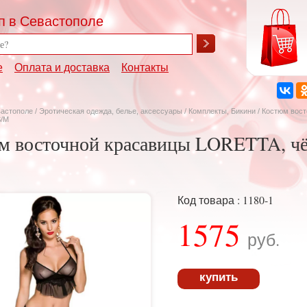
п в Севастополе
е
Оплата и доставка
Контакты
вастополе
/
Эротическая одежда, белье, аксессуары
/
Комплекты, Бикини
/ Костюм вос
S/M
м восточной красавицы LORETTA, чё
Код товара : 1180-1
1575
руб.
купить