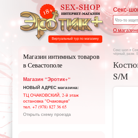
Секс-шо
О магазин
Виртуальный тур по магазину
Секс-шоп в Се
чёрный, разм. 
Магазин интимных товаров
Костю
в Севастополе
S/M
Магазин "Эротик+"
НОВЫЙ АДРЕС магазина:
ТЦ ОЧАКОВСКИЙ, 2-й этаж
остановка "Очаковцев"
тел. +7 (978) 827 36 65
Открыть схему проезда