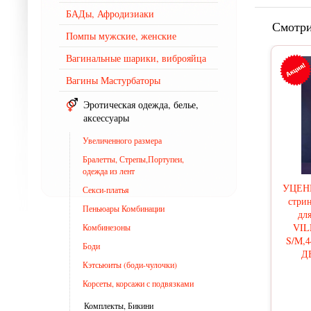
БАДы, Афродизиаки
Смотри
Помпы мужские, женские
Вагинальные шарики, виброяйца
Вагины Мастурбаторы
Эротическая одежда, белье,
аксессуары
Увеличенного размера
Бралетты, Стрепы,Портупеи,
одежда из лент
УЦЕНК
Секси-платья
стрин
Пеньюары Комбинации
дл
VIL
Комбинезоны
S/M,
Боди
Д
Кэтсьюиты (боди-чулочки)
Корсеты, корсажи с подвязками
Комплекты, Бикини