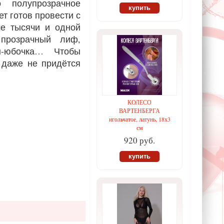
 полупрозрачное
купить
т готов провести с
ше тысячи и одной
прозрачный лиф,
-юбочка… Чтобы
 даже не придётся
КОЛЕСО
ВАРТЕНБЕРГА
игольчатое, латунь, 18х3
см
920 руб.
купить