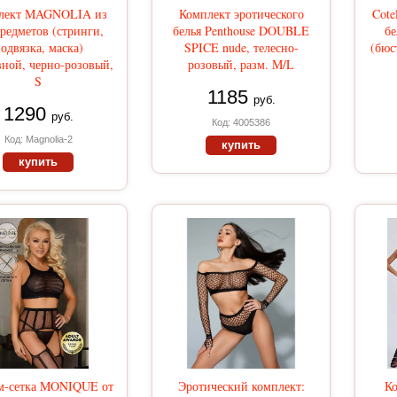
лект MAGNOLIA из
Комплект эротического
Cote
предметов (стринги,
белья Penthouse DOUBLE
б
одвязка, маска)
SPICE nude, телесно-
(бюс
ной, черно-розовый,
розовый, разм. M/L
S
1185
руб.
1290
руб.
Код: 4005386
Код: Magnolia-2
купить
купить
м-сетка MONIQUE от
Эротический комплект:
К