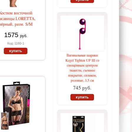
Костюм восточной
расавицы LORETTA,
чёрный, разм. S/M
1575
руб.
Код: 1180-1
купить
Вагинальные шарики
Kegel Tighten UP III со
смещённым центром
тяжести, съемное
покрытие, силикон,
розовые, 3,5 см
745 руб.
купить