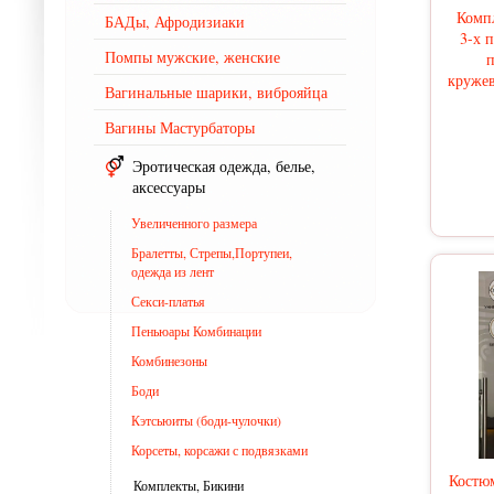
Комп
БАДы, Афродизиаки
3-х 
Помпы мужские, женские
п
кружев
Вагинальные шарики, виброяйца
Вагины Мастурбаторы
Эротическая одежда, белье,
аксессуары
Увеличенного размера
Бралетты, Стрепы,Портупеи,
одежда из лент
Секси-платья
Пеньюары Комбинации
Комбинезоны
Боди
Кэтсьюиты (боди-чулочки)
Корсеты, корсажи с подвязками
Костю
Комплекты, Бикини