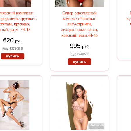
ический комплект:
Супер-сексуальный
прорезями, трусики с
комплект Бантики:
к
ступом, кружево,
лиф+стринги,
рный, разм. 44-48
декоративные ленты,
красный, разм.44-46
620
руб.
995
руб.
Код: 537109 В
Код: 2440585
купить
купить