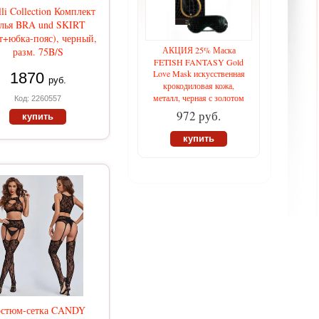
lli Collection Комплект
елья BRA und SKIRT
т+юбка-пояс), черный,
АКЦИЯ 25% Маска
разм. 75B/S
FETISH FANTASY Gold
Love Mask искусственная
1870
руб.
крокодиловая кожа,
металл, черная с золотом
Код: 2260557
972 руб.
купить
купить
остюм-сетка CANDY