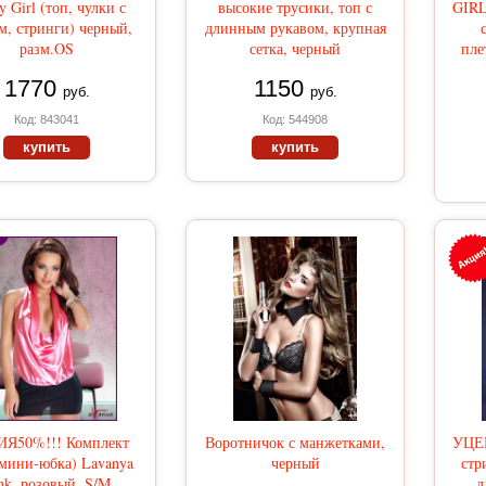
y Girl (топ, чулки с
высокие трусики, топ с
GIRL
м, стринги) черный,
длинным рукавом, крупная
разм.OS
сетка, черный
пле
1770
1150
руб.
руб.
Код: 843041
Код: 544908
купить
купить
Я50%!!! Комплект
Воротничок с манжетками,
УЦЕН
 мини-юбка) Lavanya
черный
стр
nk, розовый, S/M
д