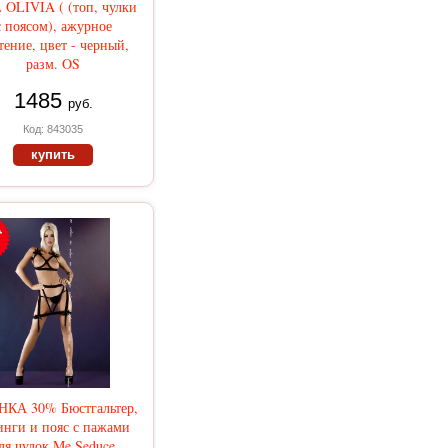
 OLIVIA ( (топ, чулки
с поясом), ажурное
тение, цвет - черный,
разм. OS
1485
руб.
Код: 843035
купить
КА 30% Бюстгальтер,
инги и пояс с пажами
ля чулок Me Seduce