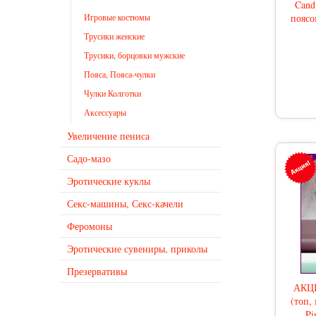
Cand
Игровые костюмы
поясо
Трусики женские
Трусики, борцовки мужские
Пояса, Пояса-чулки
Чулки Колготки
Аксессуары
Увеличение пениса
Садо-мазо
Эротические куклы
Секс-машины, Секс-качели
Феромоны
Эротические сувениры, приколы
Презервативы
АКЦИ
(топ,
Pi