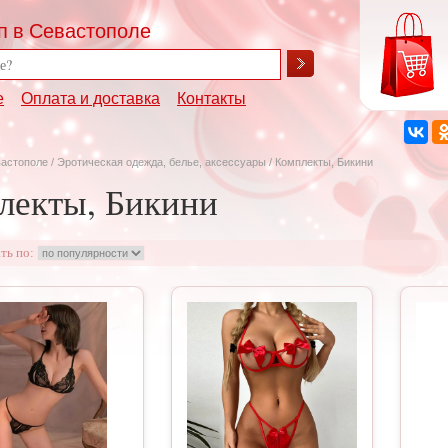
п в Севастополе
е
Оплата и доставка
Контакты
вастополе
/
Эротическая одежда, белье, аксессуары
/ Комплекты, Бикини
лекты, Бикини
ть по: