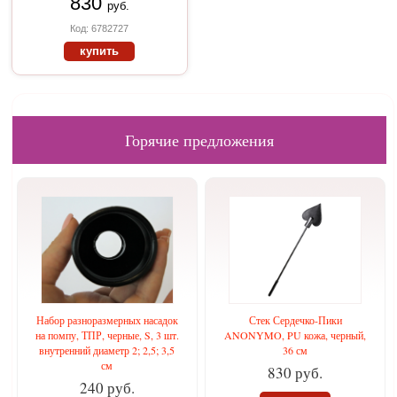
830
руб.
Код: 6782727
купить
Горячие предложения
Набор разноразмерных насадок
Стек Сердечко-Пики
на помпу, ТПР, черные, S, 3 шт.
ANONYMO, PU кожа, черный,
внутренний диаметр 2; 2,5; 3,5
36 см
см
830 руб.
240 руб.