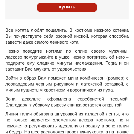
купить
Все котята любят пошалить. В костюме нежного котенка
Вы почувствуете себя озорной киской, которая способна
завести даже самого ленивого кота.
Нежно поводите ногтями по спине своего мужчины,
ласково помурлыкайте в ушко, нежно потритесь об него –
подарите ему сладкие минуты наслаждения. Тогда и он
заставит Вас мяукать от удовольствия
Войти в образ Вам поможет мини комбинезон (ромпер) с
леопардовым черным рисунком и латексной вставкой, с
милым пушистым хвостиком и воротничком из пуха.
Зона декольте оформлена серебристой тесьмой.
Благодаря глубокому вырезу спинка остается открытой.
Линия талии обыграна шнуровкой из атласной ленты, что
не только является элементом декора костюма, но и
поможет отрегулировать идеальную посадку в зоне талии
и бедер.
На шее расположен воротник-пуховка, а на попке