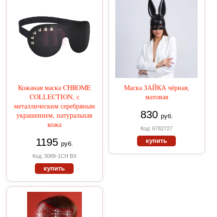
Кожаная маска CHROME
Маска ЗАЙКА чёрная,
COLLECTION, с
матовая
металлическим серебряным
830
украшением, натуральная
руб.
кожа
Код: 6782727
1195
купить
руб.
Код: 3089-1CH BX
купить