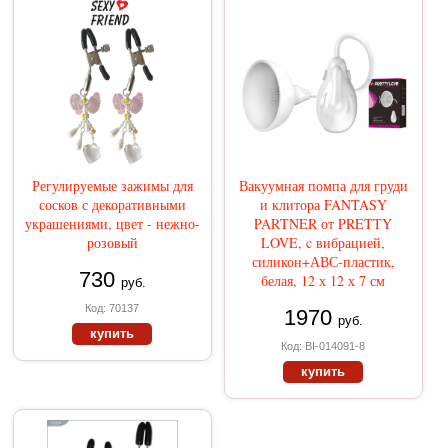
Регулируемые зажимы для
Вакуумная помпа для груди
сосков с декоративными
и клитора FANTASY
украшениями, цвет - нежно-
PARTNER от PRETTY
розовый
LOVE, c вибрацией,
силикон+АВС-пластик,
730
белая, 12 х 12 х 7 см
руб.
Код: 70137
1970
руб.
купить
Код: BI-014091-8
купить