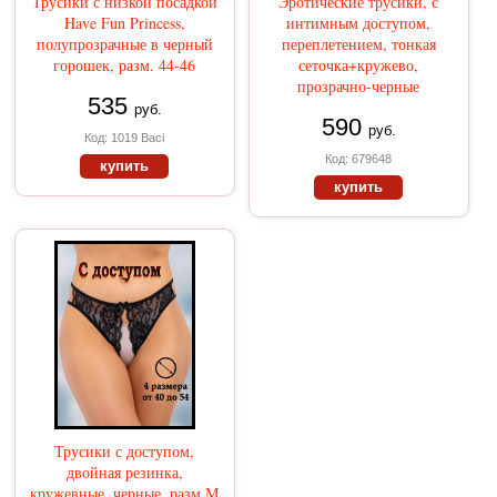
Трусики с низкой посадкой
Эротические трусики, с
Have Fun Princess,
интимным доступом,
полупрозрачные в черный
переплетением, тонкая
горошек, разм. 44-46
сеточка+кружево,
прозрачно-черные
535
руб.
590
руб.
Код: 1019 Baci
Код: 679648
купить
купить
Трусики с доступом,
двойная резинка,
кружевные, черные, разм.М