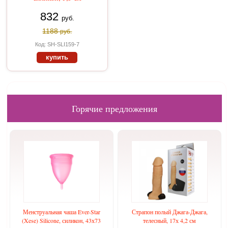
832
руб.
1188
руб.
Код: SH-SLI159-7
купить
Горячие предложения
Менструальная чаша Ever-Star
Страпон полый Джага-Джага,
(Xese) Silicone, силикон, 43х73
телесный, 17х 4,2 см