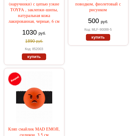
(наручники) с цепью узкие
поводком, фиолетовый с
TOYFA , заклепки-шипы,
рисунком
натуральная кожа
500
лакированная, черные, 6 см
руб.
Код: МLF-90088-5
1030
руб.
купить
1890
руб.
Код: 852003
купить
Кляп смайлик MAD EMOJI,
силикон, 3,5 см