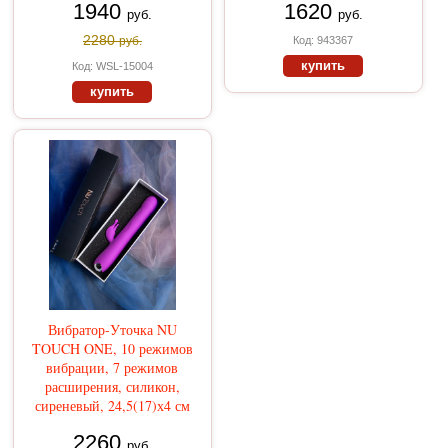
1940
1620
руб.
руб.
2280
руб.
Код: 943367
купить
Код: WSL-15004
купить
Вибратор-Уточка NU
TOUCH ONE, 10 режимов
вибрации, 7 режимов
расширения, силикон,
сиреневый, 24,5(17)х4 см
2260
руб.