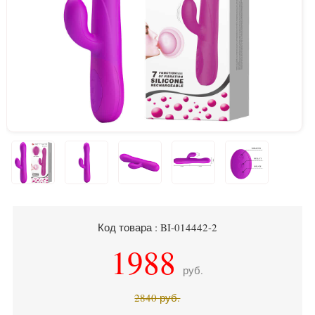
Код товара : BI-014442-2
1988
руб.
2840
руб.