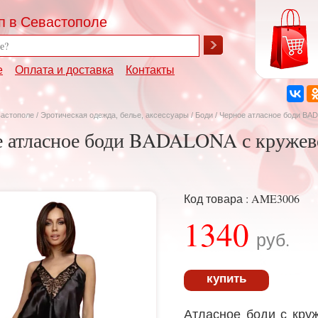
п в Севастополе
е
Оплата и доставка
Контакты
вастополе
/
Эротическая одежда, белье, аксессуары
/
Боди
/ Черное атласное боди BAD
 атласное боди BADALONA с кружево
Код товара : AME3006
1340
руб.
купить
Атласное боди с кру