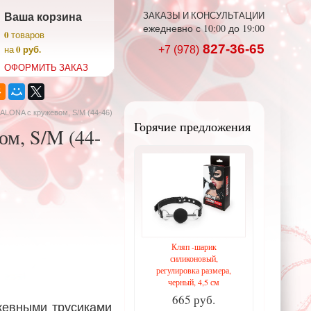
Ваша корзина
ЗАКАЗЫ И КОНСУЛЬТАЦИИ
ежедневно с 10:00 до 19:00
0
товаров
827-36-65
0 руб.
на
+7 (978)
ОФОРМИТЬ ЗАКАЗ
ALONA с кружевом, S/M (44-46)
Горячие предложения
м, S/M (44-
Кляп -шарик
силиконовый,
регулировка размера,
черный, 4,5 см
665 руб.
жевными трусиками