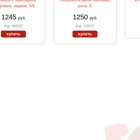
овкм, черное, S/L
разм. L
1245
1250
руб.
руб.
Код: 940007
Код: 128252
купить
купить