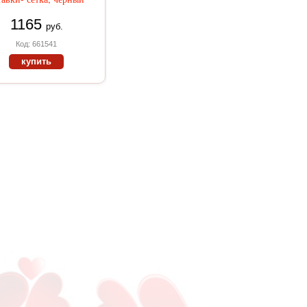
1165
руб.
Код: 661541
купить