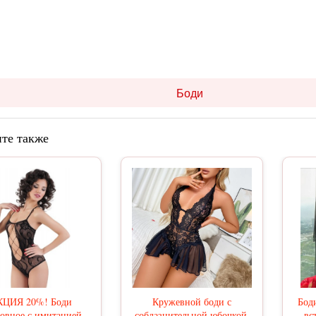
Боди
те также
КЦИЯ 20%! Боди
Кружевной боди с
Бод
овное с имитацией
соблазнительной юбочкой,
вс