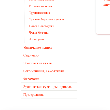
шнур
Игровые костюмы
Трусики женские
Трусики, борцовки мужские
Пояса, Пояса-чулки
Чулки Колготки
Аксессуары
Увеличение пениса
Садо-мазо
Эротические куклы
Секс-машины, Секс-качели
Феромоны
Эротические сувениры, приколы
Презервативы