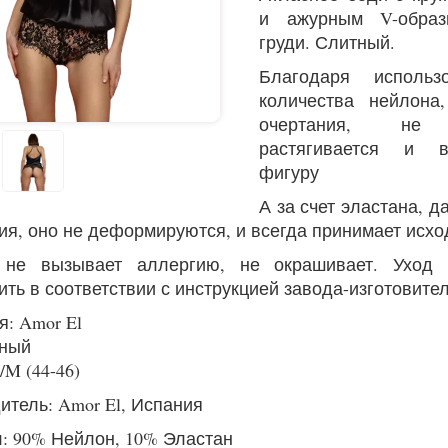
и ажурным V-обра
груди. Слитный.
Благодаря использ
количества нейлона
очертания, не д
растягивается и в
фигуру
А за счет эластана, д
ия, оно не деформируются, и всегда принимает исх
 не вызывает аллергию, не окрашивает. Уход 
ть в соответствии с инструкцией завода-изготовите
я: Amor El
рный
/M (44-46)
итель: Amor El, Испания
: 90% Нейлон, 10% Эластан