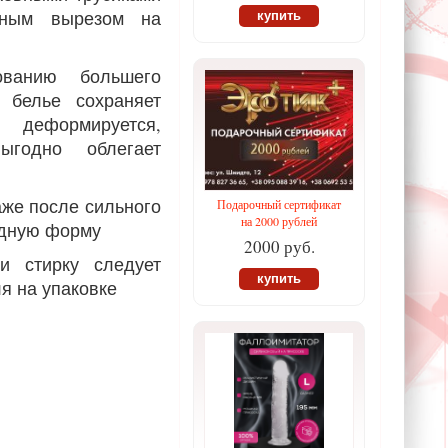
зным вырезом на
купить
ованию большего
, белье сохраняет
еформируется,
ыгодно облегает
аже после сильного
Подарочный сертификат
на 2000 рублей
одную форму
2000 руб.
и стирку следует
купить
ля на упаковке