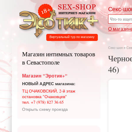
Секс-шо
О магазин
Виртуальный тур по магазину
Секс-шоп в Се
Магазин интимных товаров
Черное
в Севастополе
46)
Магазин "Эротик+"
НОВЫЙ АДРЕС магазина:
ТЦ ОЧАКОВСКИЙ, 2-й этаж
остановка "Очаковцев"
тел. +7 (978) 827 36 65
Открыть схему проезда