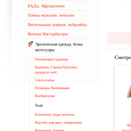
БАДы, Афродизиаки
Помпы мужские, женские
Вагинальные шарики, виброяйца
Вагины Мастурбаторы
Эротическая одежда, белье,
аксессуары
Смотри
Увеличенного размера
Бралетты, Стрепы,Портупеи,
одежда из лент
Секси-платья
Пеньюары Комбинации
Комбинезоны
Боди
Кэтсьюиты (боди-чулочки)
Корсеты, корсажи с подвязками
А
Комплекты, Бикини
бесш