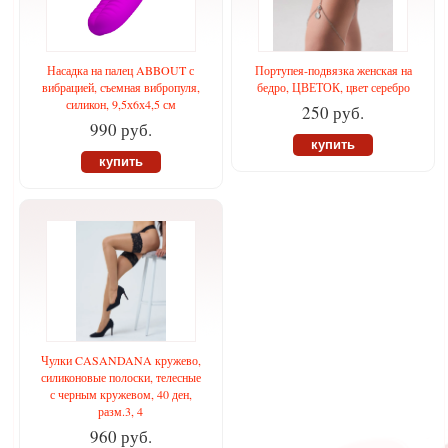
Насадка на палец ABBOUT с
Портупея-подвязка женская на
вибрацией, съемная вибропуля,
бедро, ЦВЕТОК, цвет серебро
силикон, 9,5х6х4,5 см
250 руб.
990 руб.
купить
купить
Чулки CASANDANA кружево,
силиконовые полоски, телесные
с черным кружевом, 40 ден,
разм.3, 4
960 руб.