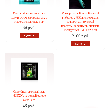
Гель-любрикант SILICON
Универсальный тонкий гибкий
LOVE COOL силиконовый, с
вибратор c ЖК-дисплеем, для
маслом мяты, саше 3 гр
точки G, для мужской
простаты,10 режимов, силикон,
66 руб.
изумрудный, 19(14)х2,5 см
2100 руб.
купить
купить
Съедобный оральный гель
ФЕЙХОА на водной основе,
саше, 3 гр
45 руб.