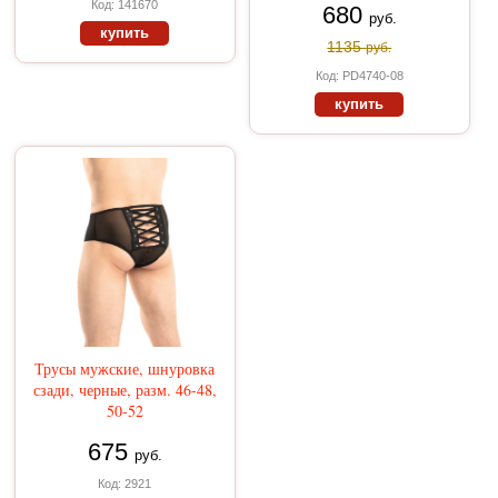
Код: 141670
680
руб.
купить
1135
руб.
Код: PD4740-08
купить
Трусы мужские, шнуровка
сзади, черные, разм. 46-48,
50-52
675
руб.
Код: 2921