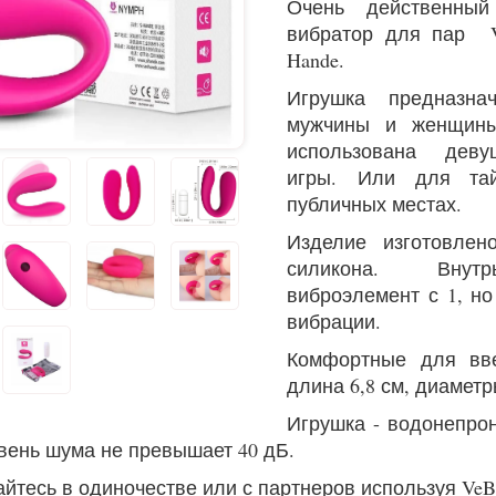
Очень действенны
вибратор для пар V
Hande.
Игрушка предназна
мужчины и женщины
использована дев
игры. Или для та
публичных местах.
Изделие изготовлен
силикона. Внутр
виброэлемент с 1, 
вибрации.
Комфортные для вв
длина 6,8 см, диаметры
Игрушка - водонепро
овень шума не превышает 40 дБ.
йтесь в одиночестве или с партнеров используя VeBe