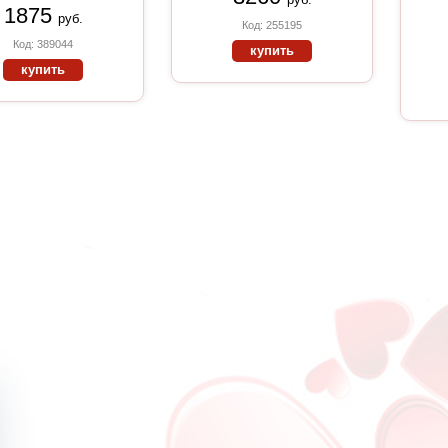
1875
руб.
Код: 255195
Код: 389044
купить
купить