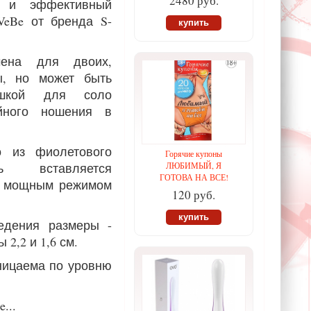
2480 руб.
й и эффективный
eBe от бренда S-
купить
чена для двоих,
, но может быть
ушкой для соло
йного ношения в
о из фиолетового
Горячие купоны
ь вставляется
ЛЮБИМЫЙ, Я
ГОТОВА НА ВСЕ!
но мощным режимом
120 руб.
купить
едения размеры -
 2,2 и 1,6 см.
ницаема по уровню
...