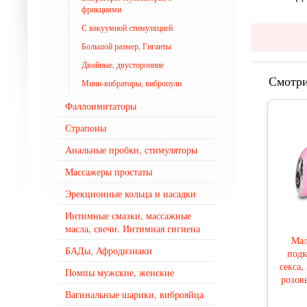
фрикциями
С вакуумной стимуляцией
Большой размер, Гиганты
Двойные, двусторонние
Смотри
Мини-вибраторы, вибропули
Фаллоимитаторы
Страпоны
Анальные пробки, стимуляторы
Массажеры простаты
Эрекционные кольца и насадки
Интимные смазки, массажные
масла, свечи. Интимная гигиена
Мал
БАДы, Афродизиаки
подк
секса,
Помпы мужские, женские
розов
Вагинальные шарики, виброяйца