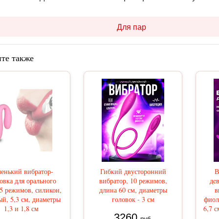
Для пар
те также
енький вибратор-
Гибкий двусторонний
В
овка для орального
вибратор, 10 режимов,
дe
 5 режимов, силикон,
длина 60 см, диаметры
в
ый, 5,3 см, диаметры
головок - 3 см
фиол
1,3 и 1,8 см
6,7 с
3260
руб.