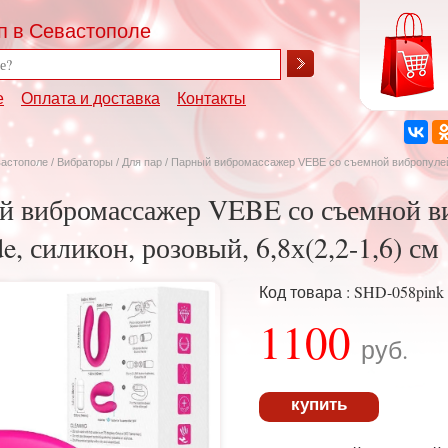
п в Севастополе
е
Оплата и доставка
Контакты
вастополе
/
Вибраторы
/
Для пар
/ Парный вибромассажер VEBE со съемной вибропулей 
й вибромассажер VEBE со съемной в
e, силикон, розовый, 6,8х(2,2-1,6) см
Код товара : SHD-058pink
1100
руб.
купить