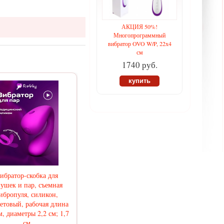
АКЦИЯ 50%!
Многопрограммный
вибратор OVO W/P, 22х4
см
1740 руб.
купить
ибратор-скобка для
вушек и пар, съемная
ибропуля, силикон,
етовый, рабочая длина
м, диаметры 2,2 см; 1,7
см