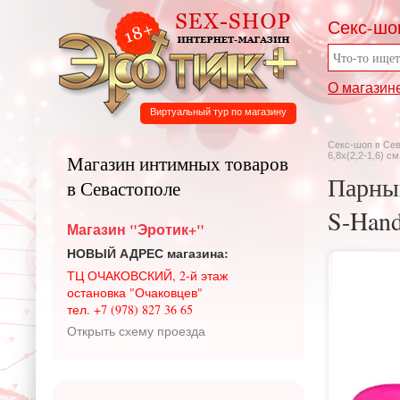
Секс-шо
О магазин
Виртуальный тур по магазину
Секс-шоп в Се
6,8х(2,2-1,6) см
Магазин интимных товаров
Парны
в Севастополе
S-Hand
Магазин "Эротик+"
НОВЫЙ АДРЕС магазина:
ТЦ ОЧАКОВСКИЙ, 2-й этаж
остановка "Очаковцев"
тел. +7 (978) 827 36 65
Открыть схему проезда