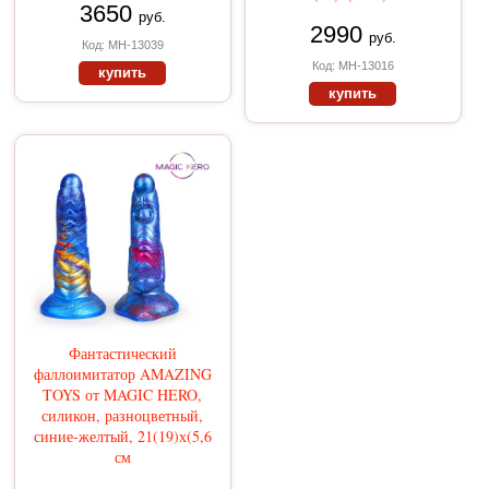
3650
руб.
2990
руб.
Код: MH-13039
Код: MH-13016
купить
купить
Фантастический
фаллоимитатор AMAZING
TOYS от MAGIC HERO,
силикон, разноцветный,
синие-желтый, 21(19)х(5,6
см