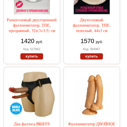
Разноголовый двусторонний
Двухголовый
фаллоимитатор, ТПЕ,
фаллоимитатор, ТПЕ,
прозрачный, 32х(3+3,5) см
телесный, 44х3 см
1420
1570
руб.
руб.
Код: 527862
Код: 364967
купить
купить
Два фаллоса BRIEFS
Фаллоимитатор ДВОЙНОЕ