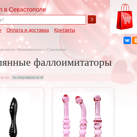
п в Севастополе
е
Оплата и доставка
Контакты
вастополе
/
Фаллоимитаторы
/ Стеклянные
лянные фаллоимитаторы
ть по: