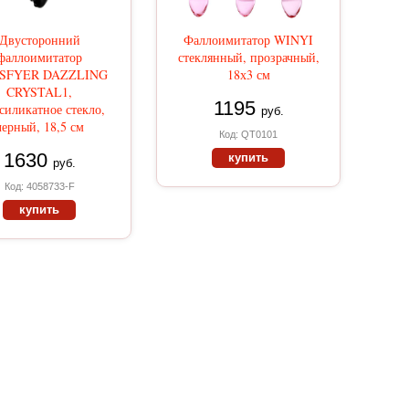
Двусторонний
Фаллоимитатор WINYI
фаллоимитатор
стеклянный, прозрачный,
ISFYER DAZZLING
18х3 см
CRYSTAL1,
1195
силикатное стекло,
руб.
черный, 18,5 см
Код: QT0101
1630
купить
руб.
Код: 4058733-F
купить