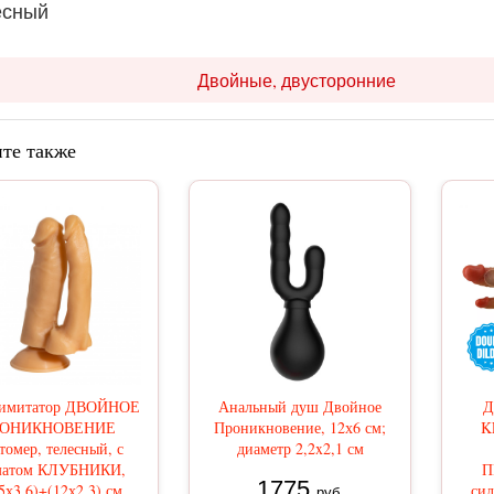
есный
Двойные, двусторонние
те также
имитатор ДВОЙНОЕ
Анальный душ Двойное
Д
РОНИКНОВЕНИЕ
Проникновение, 12х6 см;
K
томер, телесный, с
диаметр 2,2x2,1 см
матом КЛУБНИКИ,
П
1775
5х3,6)+(12х2,3) см
сил
руб.