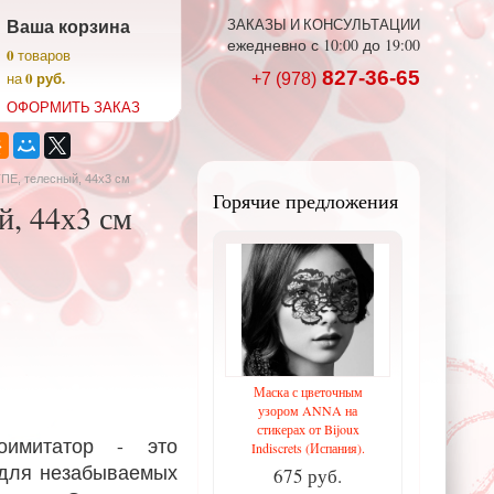
Ваша корзина
ЗАКАЗЫ И КОНСУЛЬТАЦИИ
ежедневно с 10:00 до 19:00
0
товаров
827-36-65
0 руб.
на
+7 (978)
ОФОРМИТЬ ЗАКАЗ
ПЕ, телесный, 44х3 см
Горячие предложения
й, 44х3 см
Маска с цветочным
узором ANNA на
стикерах от Bijoux
митатор - это
Indiscrets (Испания).
 для незабываемых
675 руб.