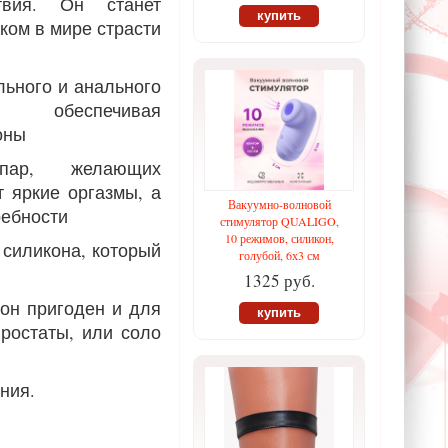
твия. Он станет
купить
ком в мире страсти
льного и анального
 обеспечивая
оны
ар, желающих
т яркие оргазмы, а
Вакуумно-волновой
ребности
стимулятор QUALIGO,
10 режимов, силикон,
силикона, который
голубой, 6х3 см
1325 руб.
он пригоден и для
купить
ростаты, или соло
ния.