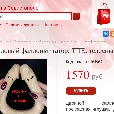
п в Севастополе
е
Оплата и доставка
Контакты
вастополе
/
Фаллоимитаторы
/
Двойные, двусторонние
/ Двухголовый фаллоимитатор, Т
ловый фаллоимитатор, ТПЕ, телесны
Код товара : 364967
1570
руб.
купить
Двойной фаллои
прекрасная игрушка