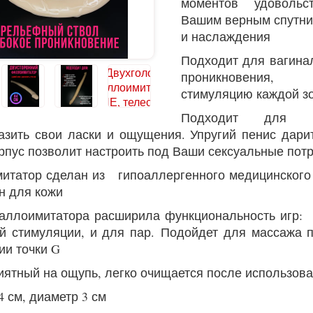
моментов удовольс
Вашим верным спутни
и наслаждения
Подходит для вагина
проникновения,
стимуляцию каждой з
Подходит для п
азить свои ласки и ощущения. Упругий пенис дари
орпус позволит настроить под Ваши сексуальные пот
итатор
сделан из гипоаллергенного медицинского 
н для кожи
аллоимитатора
расширила функциональность игр: 
й стимуляции, и для пар.
Подойдет для массажа п
ии точки G
иятный на ощупь, легко очищается после использова
4 см, диаметр 3 см