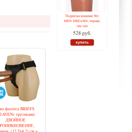
Подвязка кожаная №1
MEN DREAMS, черная,
one size
528 руб.
купить
ва фаллоса BRIEFS
EAVENс трусиками
ДВОЙНОЕ
РОНИКНОВЕНИЕ,
икон, (17,5х4,2) см +