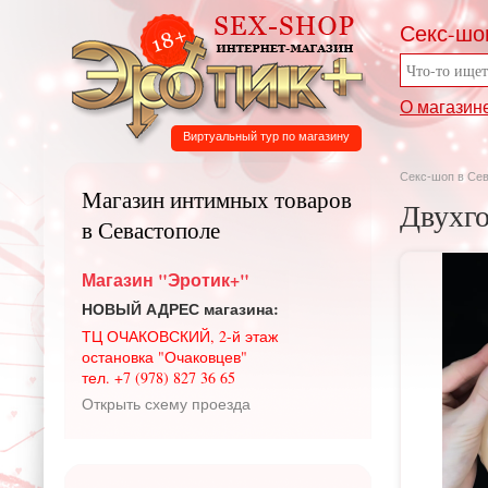
Секс-шо
О магазин
Виртуальный тур по магазину
Секс-шоп в Се
Магазин интимных товаров
Двухго
в Севастополе
Магазин "Эротик+"
НОВЫЙ АДРЕС магазина:
ТЦ ОЧАКОВСКИЙ, 2-й этаж
остановка "Очаковцев"
тел. +7 (978) 827 36 65
Открыть схему проезда