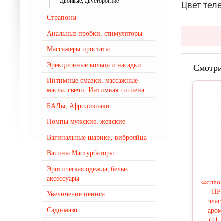
Двойные, двусторонние
Цвет тел
Страпоны
Анальные пробки, стимуляторы
Массажеры простаты
Эрекционные кольца и насадки
Смотри
Интимные смазки, массажные
масла, свечи. Интимная гигиена
БАДы, Афродизиаки
Помпы мужские, женские
Вагинальные шарики, виброяйца
Вагины Мастурбаторы
Эротическая одежда, белье,
аксессуары
Фалло
П
Увеличение пениса
элас
Садо-мазо
аро
(11,