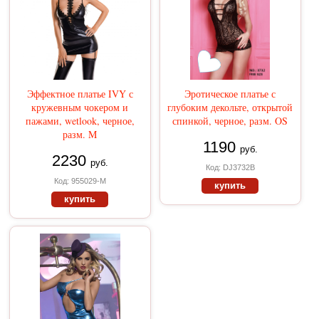
Эффектное платье IVY с
Эротическое платье с
кружевным чокером и
глубоким декольте, открытой
пажами, wetlook, черное,
спинкой, черное, разм. OS
разм. M
1190
руб.
2230
руб.
Код: DJ3732B
Код: 955029-M
купить
купить