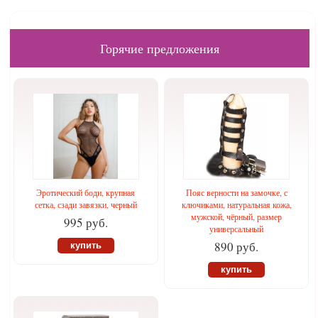
Горячие предложения
Эротический боди, крупная
Пояс верности на замочке, с
сетка, сзади завязки, черный
ключиками, натуральная кожа,
мужской, чёрный, размер
995 руб.
универсальный
890 руб.
купить
купить