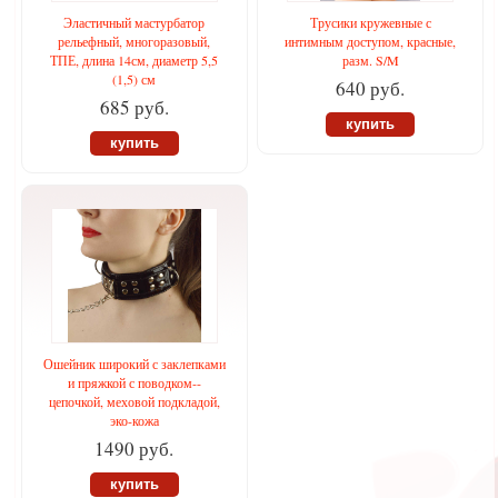
Эластичный мастурбатор
Трусики кружевные с
рельефный, многоразовый,
интимным доступом, красные,
ТПЕ, длина 14см, диаметр 5,5
разм. S/M
(1,5) см
640 руб.
685 руб.
купить
купить
Ошейник широкий с заклепками
и пряжкой с поводком--
цепочкой, меховой подкладой,
эко-кожа
1490 руб.
купить