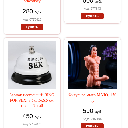
500
сексологу
руб.
Код: 277843
280
руб.
купить
Код: 6776825
купить
Звонок настольный RING
Фигурное мыло МАЧО, 150
FOR SEX, 7.5х7.5х6.5 см,
гр
цвет - белый
590
руб.
450
руб.
Код: 3387195
Код: 2757070
купить