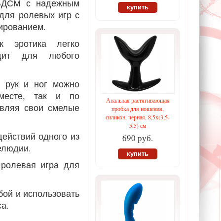
 БДСМ с надежным
купить
для ролевых игр с
ированием.
ж эротика легко
дит для любого
 рук и ног можно
вместе, так и по
Анальная растягивающая
твляя свои смелые
пробка для ношения,
силикон, черная, 8,5х(3,5-
5,5) см
ействий одного из
690 руб.
елюдии.
купить
 ролевая игра для
бой и использовать
са.