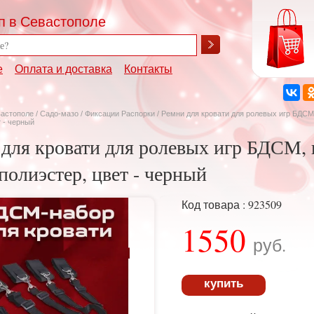
п в Севастополе
е
Оплата и доставка
Контакты
вастополе
/
Садо-мазо
/
Фиксации Распорки
/ Ремни для кровати для ролевых игр БДСМ
т - черный
 для кровати для ролевых игр БДСМ,
 полиэстер, цвет - черный
Код товара : 923509
1550
руб.
купить