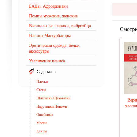
БАДы, Афродизиаки
Помпы мужские, женские
Вагинальные шарики, виброяйца
Смотри
Вагины Мастурбаторы
Эротическая одежда, белье,
аксессуары
Увеличение пениса
Садо-мазо
Плетки
Стеки
Шлепалки Щекоталки
Вере
хлопок
Наручники Поножи
Ошейники
Маски
Кляпы