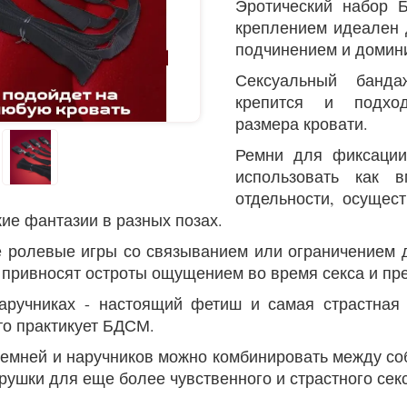
Эротический набор
креплением идеален 
подчинением и домин
Сексуальный банда
крепится и подхо
размера кровати.
Ремни для фиксации
использовать как 
отдельности, осущес
кие фантазии в разных позах.
 ролевые игры со связыванием или ограничением д
 привносят остроты ощущением во время секса и пр
аручниках - настоящий фетиш и самая страстная
то практикует БДСМ.
емней и наручников можно комбинировать между со
рушки для еще более чувственного и страстного сек