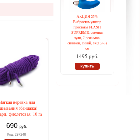
АКЦИЯ 25%
Вибростимулятор
простаты FLASH
SUPREME, съемная
пуля, 7 режимов,
силикон, синий, 8х(1,9-3)
см
1495 руб.
купить
Мягкая веревка для
язывания (бандажа)
ри, фиолетовая, 10 m
690
руб.
Код: 297248