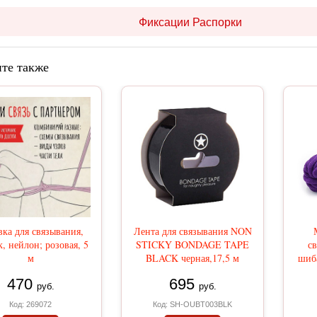
Фиксации Распорки
те также
вка для связывания,
Лента для связывания NON
, нейлон; розовая, 5
STICKY BONDAGE TAPE
св
м
BLACK черная,17,5 м
шиба
470
695
руб.
руб.
Код: 269072
Код: SH-OUBT003BLK