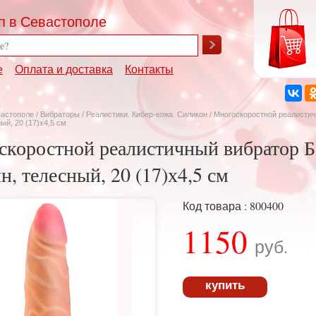
п в Севастополе
е
Оплата и доставка
Контакты
вастополе
/
Вибраторы
/
Реалистики. Кибер-кожа. Силикон
/ Многоскоростной реалисти
ый, 20 (17)х4,5 см
скоростной реалистичный вибратор
н, телесный, 20 (17)х4,5 см
Код товара : 800400
1150
руб.
купить