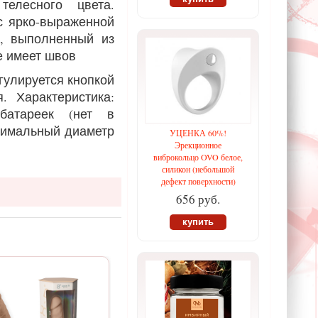
 телесного цвета.
с ярко-выраженной
й, выполненный из
е имеет швов
гулируется кнопкой
. Характеристика:
батареек (нет в
ксимальный диаметр
УЦЕНКА 60%!
Эрекционное
виброкольцо OVO белое,
силикон (небольшой
дефект поверхности)
656 руб.
купить