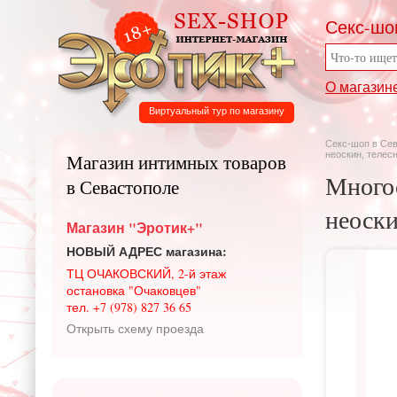
Секс-шо
О магазин
Виртуальный тур по магазину
Секс-шоп в Се
неоскин, телесн
Магазин интимных товаров
Много
в Севастополе
неоски
Магазин "Эротик+"
НОВЫЙ АДРЕС магазина:
ТЦ ОЧАКОВСКИЙ, 2-й этаж
остановка "Очаковцев"
тел. +7 (978) 827 36 65
Открыть схему проезда