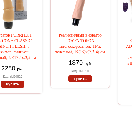
братор PURRFECT
Реалистичный вибратор
LICONE CLASSIC
TOYFA TORON
ТЕ
8INCH FLESH, 7
многоскоростной, TPE,
AD
жимов, силикон,
телесный, 19(16)х(2,7-4) см
ный, 20(17,5)х3,5 см
эк
1870
Si
руб.
2280
руб.
Код: 761050
Код: dd20827
купить
купить