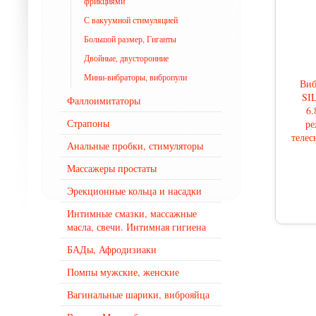
фрикциями
С вакуумной стимуляцией
Большой размер, Гиганты
Двойные, двусторонние
Мини-вибраторы, вибропули
Ви
SI
Фаллоимитаторы
6.
Страпоны
ре
телес
Анальные пробки, стимуляторы
Массажеры простаты
Эрекционные кольца и насадки
Интимные смазки, массажные
масла, свечи. Интимная гигиена
БАДы, Афродизиаки
Помпы мужские, женские
Вагинальные шарики, виброяйца