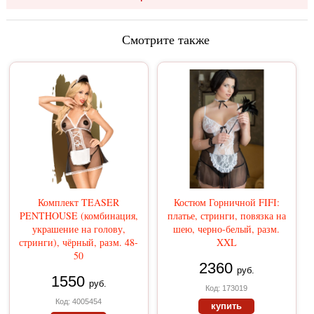
Смотрите также
Комплект TEASER
Костюм Горничной FIFI:
PENTHOUSE (комбинация,
платье, стринги, повязка на
украшение на голову,
шею, черно-белый, разм.
стринги), чёрный, разм. 48-
XXL
50
2360
руб.
1550
руб.
Код: 173019
Код: 4005454
купить