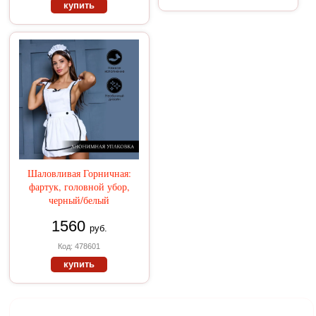
купить
Шаловливая Горничная:
фартук, головной убор,
черный/белый
1560
руб.
Код: 478601
купить