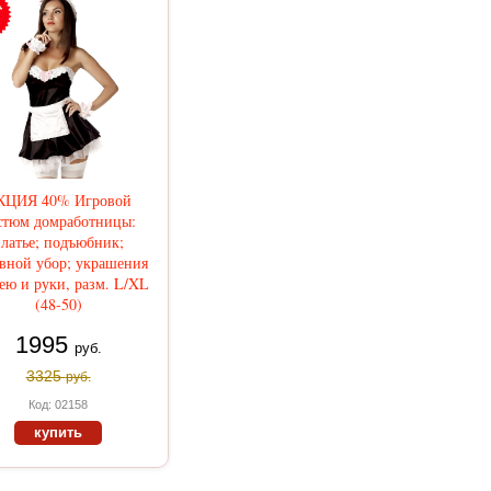
КЦИЯ 40% Игровой
стюм домработницы:
латье; подъюбник;
вной убор; украшения
ею и руки, разм. L/XL
(48-50)
1995
руб.
3325
руб.
Код: 02158
купить