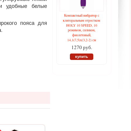
 и удобные белые
Компактный вибратор с
клиторальным отростком
ирокого пояса для
HOLY 10 SPEED, 10
а.
режимов, силикон,
фиолетовый,
14,1(7,5)х(3,2-2) см
1270 руб.
купить