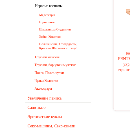
Игровые костюмы
Медсестры
Горничные
Школьницы Студентки
Зайки-Кошечки
Полицейские, Стюардессы,
Красные Шапочки и ...еще!
К
Трусики женские
PENTH
укр
Трусики, борцовки мужские
стринг
Пояса, Пояса-чулки
Чулки Колготки
Аксессуары
Увеличение пениса
Садо-мазо
Эротические куклы
Секс-машины, Секс-качели