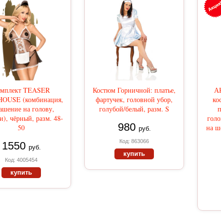
омплект TEASER
Костюм Горничной: платье,
А
OUSE (комбинация,
фартучек, головной убор,
ко
ашение на голову,
голубой/белый, разм. S
п
и), чёрный, разм. 48-
голо
980
50
на ш
руб.
Код: 863066
1550
руб.
купить
Код: 4005454
купить