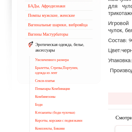
для чул
БАДы, Афродизиаки
трикотаж
Помпы мужские, женские
Игровой 
Вагинальные шарики, виброяйца
чулок, бе
Вагины Мастурбаторы
Состав: 
Эротическая одежда, белье,
Цвет:чер
аксессуары
Упаковка
Увеличенного размера
Бралетты, Стрепы,Портупеи,
Производ
одежда из лент
Секси-платья
Пеньюары Комбинации
Комбинезоны
Боди
Кэтсьюиты (боди-чулочки)
Смотри
Корсеты, корсажи с подвязками
Комплекты, Бикини