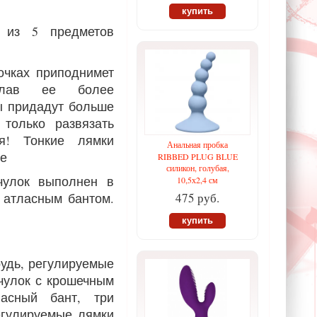
купить
й из 5 предметов
очках приподнимет
елав ее более
зы придадут больше
 только развязать
ля!
Тонкие лямки
Анальная пробка
не
RIBBED PLUG BLUE
силикон, голубая,
чулок выполнен в
10,5х2,4 см
 атласным бантом.
475 руб.
купить
рудь, регулируемые
 чулок с крошечным
асный бант, три
егулируемые лямки