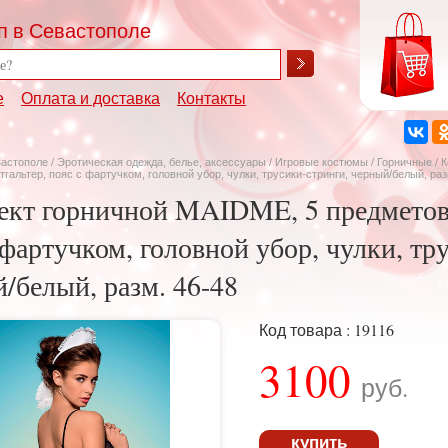
п в Севастополе
е
Оплата и доставка
Контакты
вастополе
/
Эротическая одежда, белье, аксессуары
/
Игровые костюмы
/
Горничные
/ 
гальтер, пояс с фартучком, головной убор, чулки, трусики-стринги, черный/белый, раз
кт горничной MAIDME, 5 предметов:
 фартучком, головной убор, чулки, тр
/белый, разм. 46-48
Код товара : 19116
3100
руб.
купить