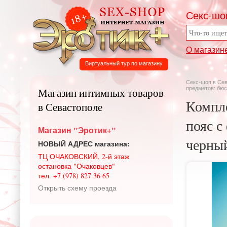
Секс-шо
О магазин
Виртуальный тур по магазину
Секс-шоп в Се
предметов: бюст
Магазин интимных товаров
Компле
в Севастополе
пояс с
Магазин "Эротик+"
черный
НОВЫЙ АДРЕС магазина:
ТЦ ОЧАКОВСКИЙ, 2-й этаж
остановка "Очаковцев"
тел. +7 (978) 827 36 65
Открыть схему проезда