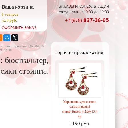
Ваша корзина
ЗАКАЗЫ И КОНСУЛЬТАЦИИ
ежедневно с 10:00 до 19:00
0
товаров
827-36-65
0 руб.
на
+7 (978)
ОФОРМИТЬ ЗАКАЗ
Комплект горничной MAIDME, 5
м. 46-48
Горячие предложения
 бюстгальтер,
усики-стринги,
Украшение для сосков,
алюминиевый
сплав+Бисер, 4,2х6х13,4
см
1190 руб.