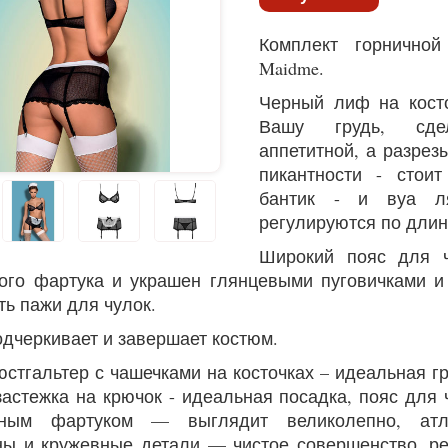
Комплект горнично
Maidme.
Черный лиф на кост
Вашу грудь, сд
аппетитной, а разре
пикантности - стоит
бантик - и вуа 
регулируются по дли
Широкий пояс для 
ого фартука и украшен глянцевыми пуговичками и
ть пажи для чулок.
одчеркивает и завершает костюм.
юстгальтер с чашечками на косточках – идеальная г
застежка на крючок - идеальная посадка, пояс для
чным фартуком — выглядит великолепно, атл
ы и кружевные детали — чистое совершенство, р