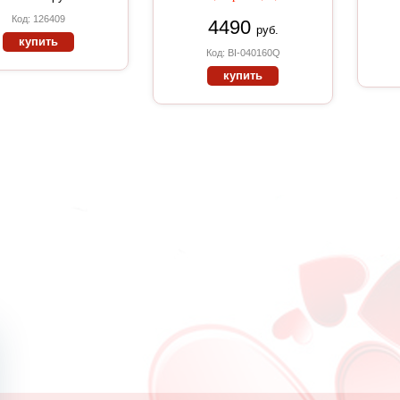
Код: 126409
4490
руб.
купить
Код: BI-040160Q
купить