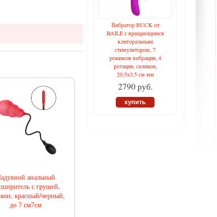
Вибратор BUCK от
BAILE с вращающимся
клиторальным
стимулятором, 7
режимов вибрации, 4
ротации, силикон,
20,5х3,5 см мм
2790 руб.
купить
адувной анальный
сширитель с грушей,
кон, красный/черный,
до 7 см7см