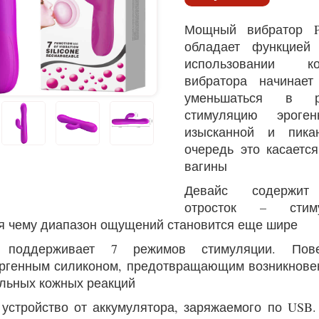
Мощный вибратор Pr
обладает функцией
использовании к
вибратора начинает
уменьшаться в р
стимуляцию эроге
изысканной и пика
очередь это касаетс
вагины
Девайс содержит 
отросток – стиму
я чему диапазон ощущений становится еще шире
 поддерживает 7 режимов стимуляции. Пове
ргенным силиконом, предотвращающим возникнове
льных кожных реакций
 устройство от аккумулятора, заряжаемого по USB