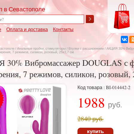
п в Севастополе
е
Оплата и доставка
Контакты
вастополе
/
Анальные пробки, стимуляторы
/
Втулки с расширением
/ АКЦИЯ 30% Виб
рения, 7 режимов, силикон, розовый, 25х3,7 см
 30% Вибромассажер DOUGLAS с ф
ения, 7 режимов, силикон, розовый, 
Код товара : BI-014442-2
1988
руб.
2840
руб.
купить