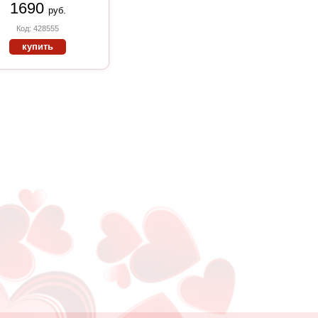
1690
руб.
Код: 428555
купить