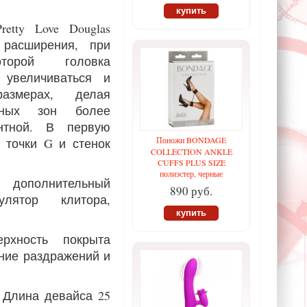
купить
etty Love Douglas
 расширения, при
оторой головка
 увеличиваться и
азмерах, делая
нных зон более
нтной. В первую
Поножи BONDAGE
я точки G и стенок
COLLECTION ANKLE
CUFFS PLUS SIZE
полиэстер, черные
дополнительный
890 руб.
лятор клитора,
купить
рхность покрыта
ние раздражений и
. Длина девайса 25