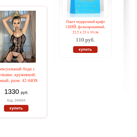
Пакет подарочный крафт
СИЯЙ, фольгированный,
22,5 х 23 х 10 см
110 руб.
купить
ексуальный боди с
улками, кружевной,
рный, разм. 42-44OS
1330
руб.
Код: 240504
купить