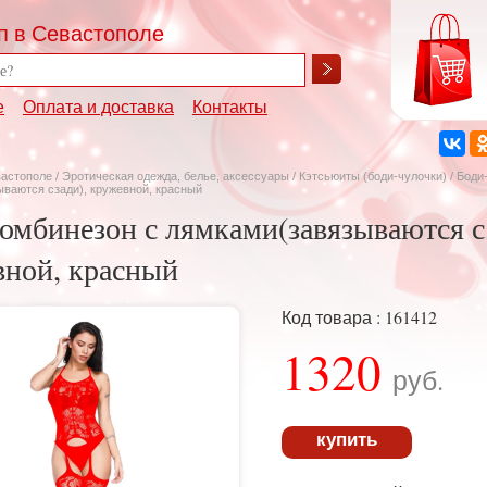
п в Севастополе
е
Оплата и доставка
Контакты
вастополе
/
Эротическая одежда, белье, аксессуары
/
Кэтсьюиты (боди-чулочки)
/ Боди
ваются сзади), кружевной, красный
омбинезон с лямками(завязываются с
вной, красный
Код товара : 161412
1320
руб.
купить