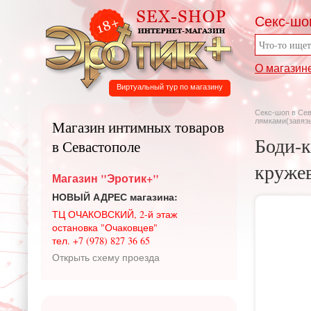
Секс-шо
О магазин
Виртуальный тур по магазину
Секс-шоп в Се
лямками(завязы
Магазин интимных товаров
Боди-к
в Севастополе
круже
Магазин "Эротик+"
НОВЫЙ АДРЕС магазина:
ТЦ ОЧАКОВСКИЙ, 2-й этаж
остановка "Очаковцев"
тел. +7 (978) 827 36 65
Открыть схему проезда