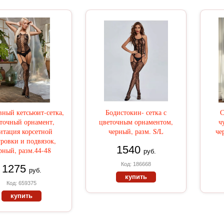
ный кетсьюит-сетка,
Бодистокин- сетка с
С
точный орнамент,
цветочным орнаментом,
ч
итация корсетной
черный, разм. S/L
че
ровки и подвязок,
1540
рный, разм.44-48
руб.
Код: 186668
1275
руб.
купить
Код: 659375
купить