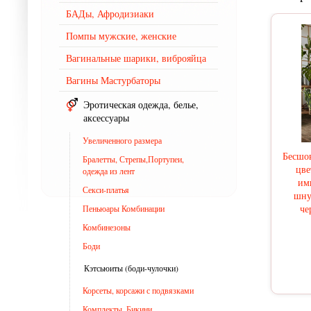
БАДы, Афродизиаки
Помпы мужские, женские
Вагинальные шарики, виброяйца
Вагины Мастурбаторы
Эротическая одежда, белье,
аксессуары
Увеличенного размера
Бесшов
Бралетты, Стрепы,Портупеи,
цве
одежда из лент
им
Секси-платья
шну
че
Пеньюары Комбинации
Комбинезоны
Боди
Кэтсьюиты (боди-чулочки)
Корсеты, корсажи с подвязками
Комплекты, Бикини