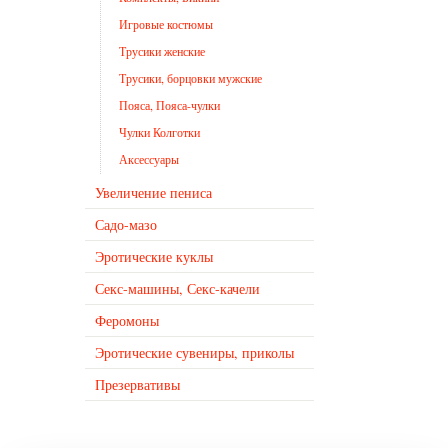
Игровые костюмы
Трусики женские
Трусики, борцовки мужские
Пояса, Пояса-чулки
Чулки Колготки
Аксессуары
Увеличение пениса
Садо-мазо
Эротические куклы
Секс-машины, Секс-качели
Феромоны
Эротические сувениры, приколы
Презервативы