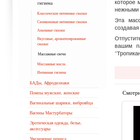
которое 
гигиена
нежными
Классические интимные смазки
Эта мас
Силиконовые интимные смазки
создавая
Анальные смазки
Отпустит
Вкусовые, ароматизированные
смазки
вашим п
"Тропикан
Массажные свечи
Массажные масла
Интимная гигиена
БАДы, Афродизиаки
Смотри
Помпы мужские, женские
Вагинальные шарики, виброяйца
Вагины Мастурбаторы
Эротическая одежда, белье,
аксессуары
Увеличение пениса