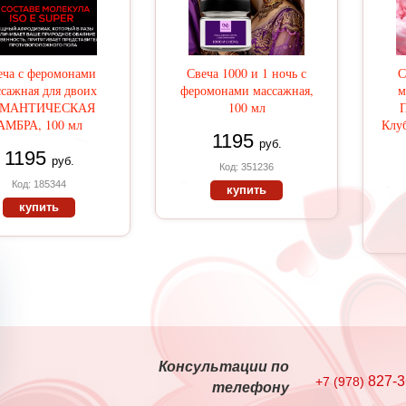
еча с феромонами
Свеча 1000 и 1 ночь с
С
сажная для двоих
феромонами массажная,
м
ОМАНТИЧЕСКАЯ
100 мл
АМБРА, 100 мл
Клуб
1195
руб.
1195
руб.
Код: 351236
Код: 185344
купить
купить
Консультации по
827-3
+7 (978)
телефону