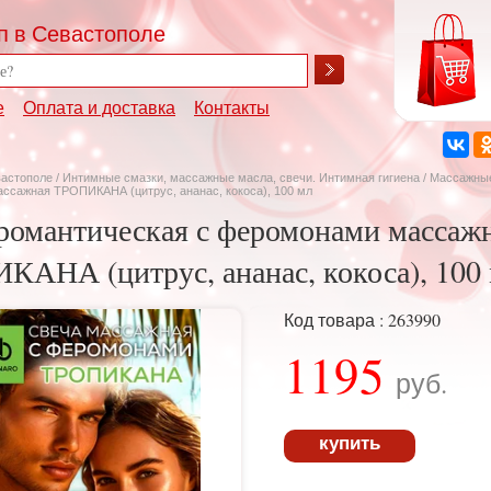
п в Севастополе
е
Оплата и доставка
Контакты
вастополе
/
Интимные смазки, массажные масла, свечи. Интимная гигиена
/
Массажные
ссажная ТРОПИКАНА (цитрус, ананас, кокоса), 100 мл
романтическая с феромонами массаж
АНА (цитрус, ананас, кокоса), 100
Код товара : 263990
1195
руб.
купить