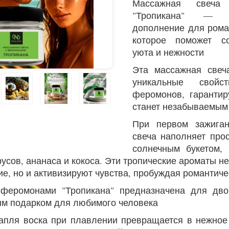
Массажная свеча
"Тропикана" — 
дополнение для рома
которое поможет с
уюта и нежности
Эта массажная свеч
уникальные свой
феромонов, гарантир
станет незабываемым
При первом зажиган
свеча наполняет про
солнечным букетом,
русов, ананаса и кокоса. Эти тропические ароматы н
ие, но и активизируют чувства, пробуждая романтич
феромонами "Тропикана" предназначена для дво
м подарком для любимого человека
апля воска при плавлении превращается в нежное