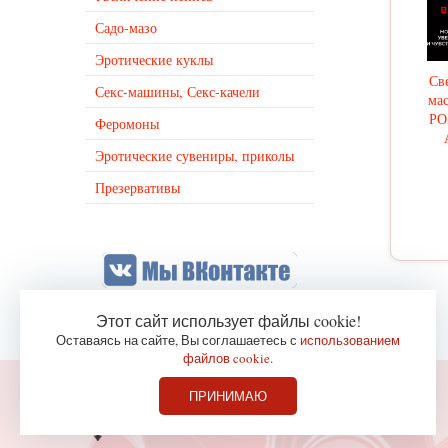
Садо-мазо
Эротические куклы
Св
Секс-машины, Секс-качели
мас
Р
Феромоны
Эротические сувениры, приколы
Презервативы
Этот сайт использует файлы cookie!
Оставаясь на сайте, Вы соглашаетесь с
использованием
файлов cookie
.
ПРИНИМАЮ
© 2007-2021
Магазин интимных товаров Эротик+
Секс-шоп в Севастополе