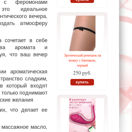
 с феромонами
это идеальное
нтического вечера,
оздать атмосферу
а сочетает в себе
ства аромата и
уя, что ваш вечер
Эротический ремешок на
ножку с бантиком,
черный
ии ароматическая
250 руб.
странство сладким,
купить
 в который входят
е только поднимают
еские желания
их, что делает ее
 массажное масло,