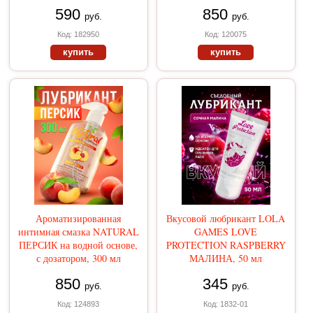
590
850
руб.
руб.
Код: 182950
Код: 120075
купить
купить
Ароматизированная
Вкусовой любрикант LOLA
интимная смазка NATURAL
GAMES LOVE
ПЕРСИК на водной основе,
PROTECTION RASPBERRY
с дозатором, 300 мл
МАЛИНА, 50 мл
850
345
руб.
руб.
Код: 124893
Код: 1832-01