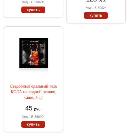
руб.
Код: LB-30021t
Код: LB-30024
купить
купить
Съедобный оральный гель
КОЛА на водной основе,
саше, 3 гр
45
руб.
Код: LB-38002t
купить