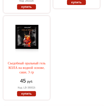
Код: 281026
купить
купить
Съедобный оральный гель
КОЛА на водной основе,
саше, 3 гр
45
руб.
Код: LB-38002t
купить