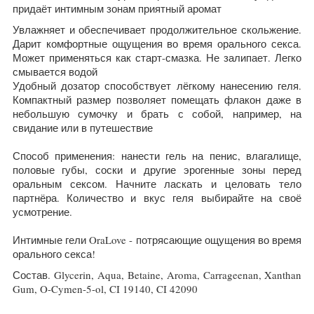
придаёт интимным зонам приятный аромат
Увлажняет и обеспечивает продолжительное скольжение.
Дарит комфортные ощущения во время орального секса.
Может применяться как старт-смазка. Не залипает. Легко
смывается водой
Удобный дозатор способствует лёгкому нанесению геля.
Компактный размер позволяет помещать флакон даже в
небольшую сумочку и брать с собой, например, на
свидание или в путешествие
Способ применения: нанести гель на пенис, влагалище,
половые губы, соски и другие эрогенные зоны перед
оральным сексом. Начните ласкать и целовать тело
партнёра. Количество и вкус геля выбирайте на своё
усмотрение.
Интимные гели OraLove - потрясающие ощущения во время
орального секса!
Состав.
Glycerin, Aqua, Betaine, Aroma, Carrageenan, Xanthan
Gum, O-Cymen-5-ol, CI 19140, CI 42090