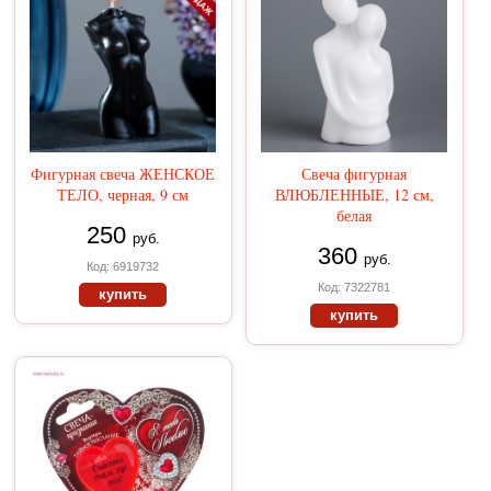
Фигурная свеча ЖЕНСКОЕ
Свеча фигурная
ТЕЛО, черная, 9 см
ВЛЮБЛЕННЫЕ, 12 см,
белая
250
руб.
360
руб.
Код: 6919732
Код: 7322781
купить
купить