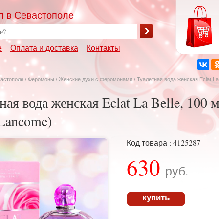
п в Севастополе
е
Оплата и доставка
Контакты
вастополе
/
Феромоны
/
Женские духи с феромонами
/ Туалетная вода женская Eclat La B
ная вода женская Eclat La Belle, 100 м
(Lancome)
Код товара : 4125287
630
руб.
купить