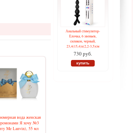
Анальный стимулятор-
Елочка, 6 звеньев,
силикон, черный,
23,4(15,4)х(2,2-3,5)см
730 руб.
купить
юмерная вода женская
еромонами Я хочу №3
rry Me Lanvin), 55 мл