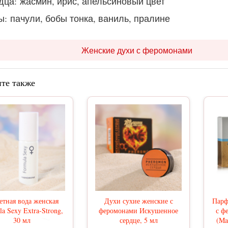
дца: жасмин, ирис, апельсиновый цвет
ы: пачули, бобы тонка, ваниль, пралине
Женские духи с феромонами
те также
етная вода женская
Духи сухие женские с
Парф
a Sexy Extra-Strong,
феромонами Искушенное
с ф
30 мл
сердце, 5 мл
(Ma