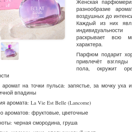
Женская парфюмери
разнообразие арома
воздушных до интенс
Каждый из них явл
индивидуальност
раскрывает всю мн
характера.
Парфюм подарит хор
привлечёт взгляды 
пола, окружит ор
ости
 аромат на точки пульса: запястье, за мочку уха
ичной впадины
 аромата: La Vie Est Belle (Lancome)
о ароматов: фруктовые, цветочные
ноты: черная смородина, груша