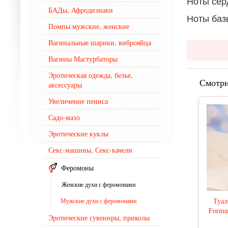
Ноты сер
БАДы, Афродизиаки
Ноты баз
Помпы мужские, женские
Вагинальные шарики, виброяйца
Вагины Мастурбаторы
Эротическая одежда, белье,
Смотри
аксессуары
Увеличение пениса
Садо-мазо
Эротические куклы
Секс-машины, Секс-качели
Феромоны
Женские духи с феромонами
Туал
Мужские духи с феромонами
Formul
Эротические сувениры, приколы