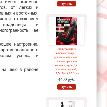
я имеет огромное
купить
тов: от лёгких и
ивных и восточных.
яется отражением
и владелицы и
огогранность её
ошее настроение,
противоположного
Универсальный
вибромассажер, 10
еолом успеха и
режимов вибраций, 3
режима вращения
головки, пульт ДУ,
 и на шею в районе
силикон, черный,
13,5(12)х(3,2-3,5) см
4400 руб.
купить