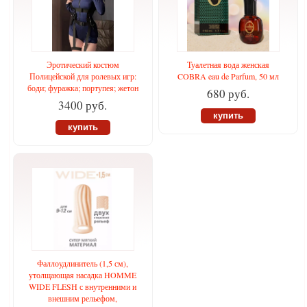
Эротический костюм
Туалетная вода женская
Полицейской для ролевых игр:
COBRA eau de Parfum, 50 мл
боди; фуражка; портупея; жетон
680 руб.
3400 руб.
купить
купить
Фаллоудлинитель (1,5 см),
утолщающая насадка HOMME
WIDE FLESH с внутренними и
внешним рельефом,