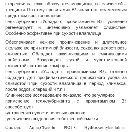
старении: на коже образуются морщинки, на слизистой –
трещинки. Поэтому провитамин В5 является незаменимым
средством восстановления.
Гель-лубрикант «Услада с провитамином В5» усиленно
регенерирует и интенсивно увлажняет слизистые.
Особенно эффективен при сухости влагалища
Обеспечивает нежное проникновение и длительное
скольжение при интимной близости, сохраняя целостность
слизистых. Обладает заживляющими и смягчающими
свойствами. Возвращает сухой и чувствительной
слизистой состояние комфорта.
Гель-лубрикант «Услада с провитамином В5» отлично
подходит для профилактического деликатного ухода за
слизистой (при сухости влагалища в период климакса,
после родов, операций и т.п.)
Клиническое исследование показало, что регулярное
применение геля-лубриканта с провитамином В5
способствует:
-устранению сухости половых органов;
-увеличению выделения собственной смазки
Состав.
Aqua,Clycerin, PEG-8, Hydroxyethylcellulose,