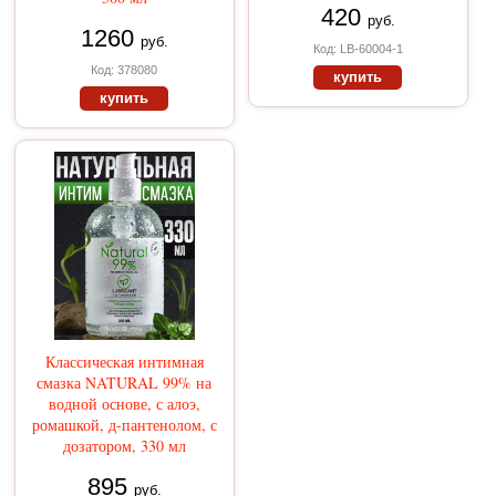
420
руб.
1260
руб.
Код: LB-60004-1
Код: 378080
купить
купить
Классическая интимная
смазка NATURAL 99% на
водной основе, с алоэ,
ромашкой, д-пантенолом, с
дозатором, 330 мл
895
руб.