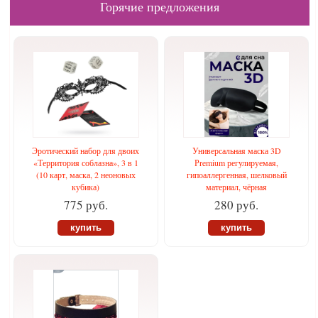
Горячие предложения
Эротический набор для двоих
Универсальная маска 3D
«Территория соблазна», 3 в 1
Рremium регулируемая,
(10 карт, маска, 2 неоновых
гипоаллергенная, шелковый
кубика)
материал, чёрная
775 руб.
280 руб.
купить
купить