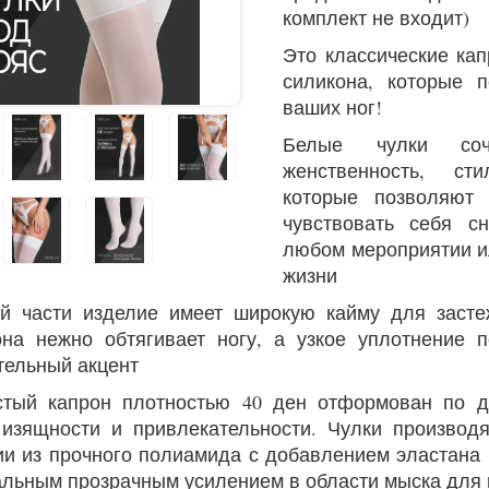
комплект не входит)
Это классические ка
силикона, которые п
ваших ног!
Белые чулки со
женственность, ст
которые позволяют
чувствовать себя с
любом мероприятии и
жизни
й части изделие имеет широкую кайму для засте
она нежно обтягивает ногу, а узкое уплотнение 
тельный акцент
тый капрон плотностью 40 ден отформован по д
изящности и привлекательности. Чулки производ
ии из прочного полиамида с добавлением эластана 
альным прозрачным усилением в области мыска для 