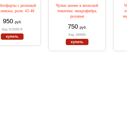
ботфорты с резинкой
Чулки-аниме в японской
Ч
иликона, разм. 42-48
тематике, микрофибра,
п
розовые
че
950
руб.
750
руб.
Код: DJ2050 B
Код: 180956
купить
купить