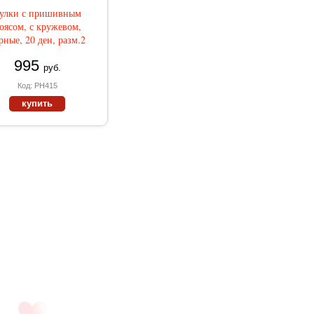
улки с пришивным
оясом, с кружевом,
рные, 20 ден, разм.2
995
руб.
Код: РН415
купить