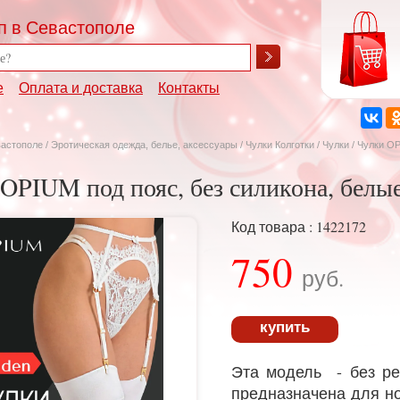
п в Севастополе
е
Оплата и доставка
Контакты
вастополе
/
Эротическая одежда, белье, аксессуары
/
Чулки Колготки
/
Чулки
/ Чулки OP
OPIUM под пояс, без силикона, белые
Код товара : 1422172
750
руб.
купить
Эта модель - без ре
предназначена для н