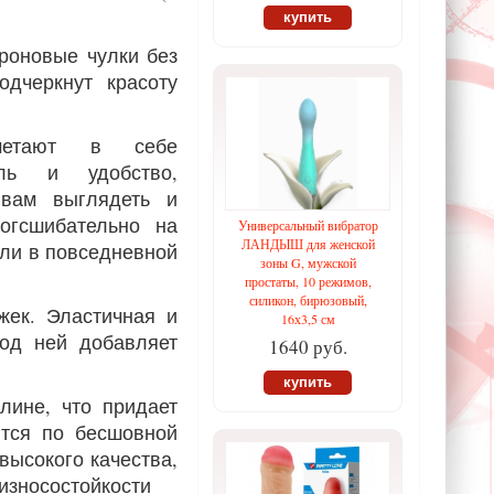
купить
проновые чулки без
одчеркнут красоту
четают в себе
иль и удобство,
 вам выглядеть и
ногсшибательно на
Универсальный вибратор
ЛАНДЫШ для женской
ли в повседневной
зоны G, мужской
простаты, 10 режимов,
силикон, бирюзовый,
жек. Эластичная и
16х3,5 см
под ней добавляет
1640 руб.
купить
лине, что придает
ятся по бесшовной
высокого качества,
износостойкости