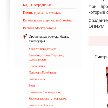
БАДы, Афродизиаки
При про
которые 
Помпы мужские, женские
Создайте
Вагинальные шарики, виброяйца
ОПИУМ!
Вагины Мастурбаторы
Эротическая одежда, белье,
аксессуары
Увеличенного размера
Бралетты, Стрепы,Портупеи,
Смотри
одежда из лент
Секси-платья
Пеньюары Комбинации
Комбинезоны
Боди
Кэтсьюиты (боди-чулочки)
Корсеты, корсажи с подвязками
Комплекты, Бикини