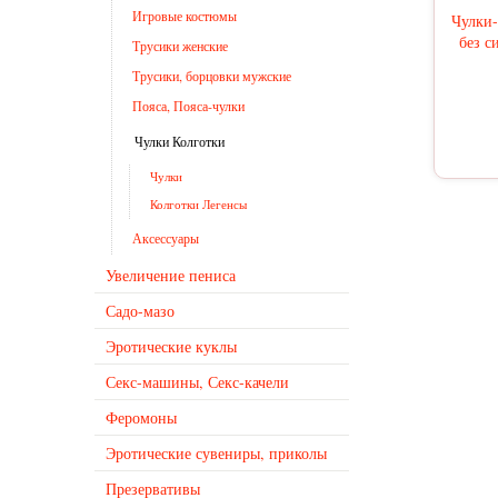
Игровые костюмы
Чулки-
без с
Трусики женские
Трусики, борцовки мужские
Пояса, Пояса-чулки
Чулки Колготки
Чулки
Колготки Легенсы
Аксессуары
Увеличение пениса
Садо-мазо
Эротические куклы
Секс-машины, Секс-качели
Феромоны
Эротические сувениры, приколы
Презервативы