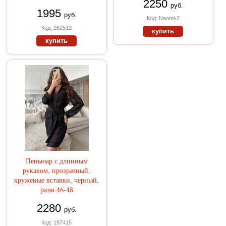
2250
руб.
1995
руб.
Код: Naomi-2
Код: 262512
купить
купить
Пеньюар с длинным
рукавом, прозрачный,
круженые вставки, черный,
разм.46-48
2280
руб.
Код: 197415