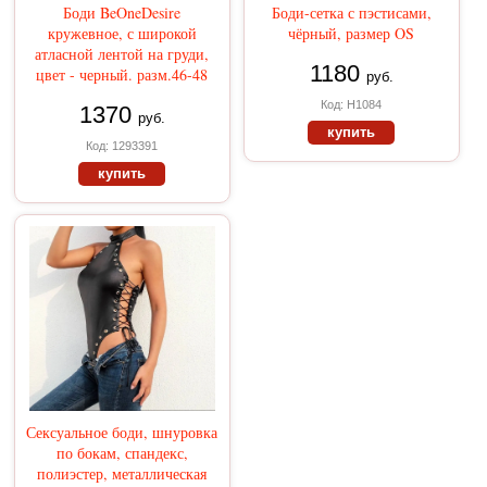
Боди BeOneDesire
Боди-сетка с пэстисами,
кружевное, с широкой
чёрный, размер OS
атласной лентой на груди,
1180
цвет - черный. разм.46-48
руб.
Код: H1084
1370
руб.
купить
Код: 1293391
купить
Сексуальное боди, шнуровка
по бокам, спандекс,
полиэстер, металлическая