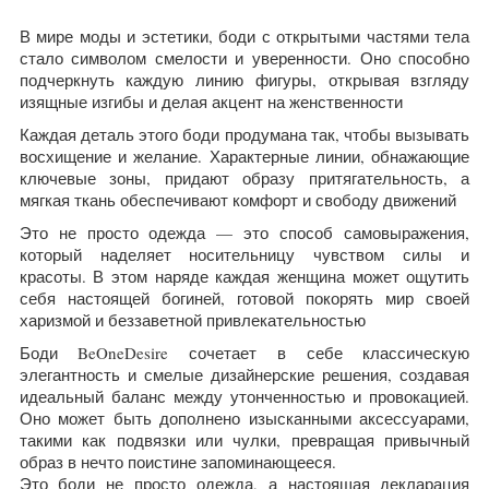
В мире моды и эстетики, боди с открытыми частями тела
стало символом смелости и уверенности. Оно способно
подчеркнуть каждую линию фигуры, открывая взгляду
изящные изгибы и делая акцент на женственности
Каждая деталь этого боди продумана так, чтобы вызывать
восхищение и желание. Характерные линии, обнажающие
ключевые зоны, придают образу притягательность, а
мягкая ткань обеспечивают комфорт и свободу движений
Это не просто одежда — это способ самовыражения,
который наделяет носительницу чувством силы и
красоты. В этом наряде каждая женщина может ощутить
себя настоящей богиней, готовой покорять мир своей
харизмой и беззаветной привлекательностью
Боди BeOneDesire сочетает в себе классическую
элегантность и смелые дизайнерские решения, создавая
идеальный баланс между утонченностью и провокацией.
Оно может быть дополнено изысканными аксессуарами,
такими как подвязки или чулки, превращая привычный
образ в нечто поистине запоминающееся.
Это боди не просто одежда, а настоящая декларация