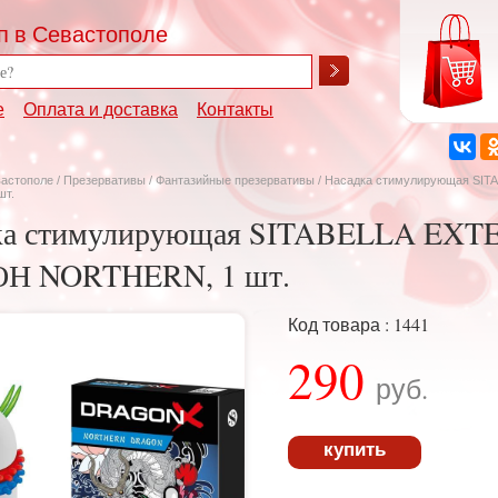
п в Севастополе
е
Оплата и доставка
Контакты
вастополе
/
Презервативы
/
Фантазийные презервативы
/ Насадка стимулирующая SI
шт.
ка стимулирующая SITABELLA EX
Н NORTHERN, 1 шт.
Код товара : 1441
290
руб.
купить