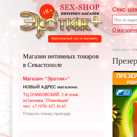
Секс-шо
О магазин
Виртуальный тур по магазину
Секс-шоп в Се
Магазин интимных товаров
Презе
в Севастополе
Магазин "Эротик+"
НОВЫЙ АДРЕС магазина:
ТЦ ОЧАКОВСКИЙ, 2-й этаж
остановка "Очаковцев"
тел. +7 (978) 827 36 65
Открыть схему проезда