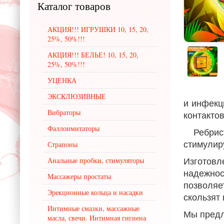
Каталог
товаров
АКЦИЯ!!! ИГРУШКИ 10, 15, 20,
25%, 50%!!!
АКЦИЯ!!! БЕЛЬЕ! 10, 15, 20,
25%, 50%!!!
УЦЕНКА
ЭКСКЛЮЗИВНЫЕ
и инфекц
Вибраторы
контакто
Фаллоимитаторы
Ребрист
стимулир
Страпоны
Изготов
Анальные пробки, стимуляторы
надежно
Массажеры простаты
позволяе
Эрекционные кольца и насадки
скользят
Интимные смазки, массажные
Мы предл
масла, свечи. Интимная гигиена