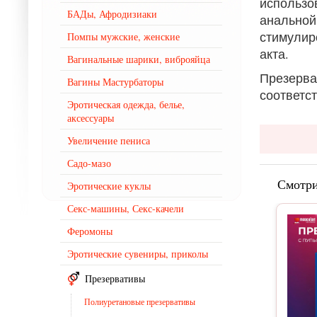
использо
БАДы, Афродизиаки
анально
стимулир
Помпы мужские, женские
акта.
Вагинальные шарики, виброяйца
Презерв
Вагины Мастурбаторы
соответс
Эротическая одежда, белье,
аксессуары
Увеличение пениса
Садо-мазо
Смотри
Эротические куклы
Секс-машины, Секс-качели
Феромоны
Эротические сувениры, приколы
Презервативы
Полиуретановые презервативы