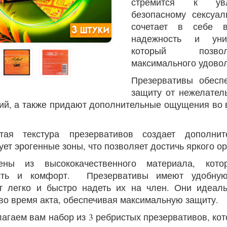
стремится к увл
безопасному сексуа
сочетает в себе в
надежность и уни
который позво
максимального удовол
Презервативы обесп
защиту от нежелател
ий, а также придают дополнительные ощущения во 
в
ая текстура презервативов создает дополнит
ует эрогенные зоны, что позволяет достичь яркого о
лены из высококачественного материала, кото
сть и комфорт. Презервативы имеют удобную
т легко и быстро надеть их на член. Они идеал
 во время акта, обеспечивая максимальную защиту.
агаем вам набор из 3 ребристых презервативов, ко