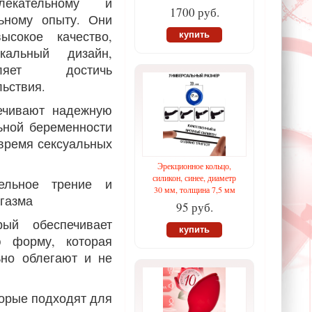
екательному и
1700 руб.
льному опыту. Они
ысокое качество,
купить
кальный дизайн,
ляет достичь
ьствия.
ечивают надежную
ьной беременности
время сексуальных
Эрекционное кольцо,
силикон, синее, диаметр
ельное трение и
30 мм, толщина 7,5 мм
ргазма
95 руб.
рый обеспечивает
купить
 форму, которая
ьно облегают и не
торые подходят для