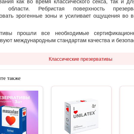
вания как во время классического секса, так и д
й области. Ребристая поверхность презерв
овать эрогенные зоны и усиливает ощущения во в
ативы прошли все необходимые сертификацион
твуют международным стандартам качества и безоп
Классические презервативы
те также