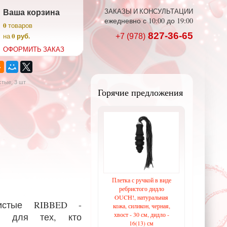
Ваша корзина
ЗАКАЗЫ И КОНСУЛЬТАЦИИ
ежедневно с 10:00 до 19:00
0
товаров
827-36-65
0 руб.
на
+7 (978)
ОФОРМИТЬ ЗАКАЗ
тые, 3 шт
Горячие предложения
Плетка с ручкой в виде
ребристого дидло
OUCH!, натуральная
ристые RIBBED -
кожа, силикон, черная,
хвост - 30 см, дидло -
е для тех, кто
16(13) см