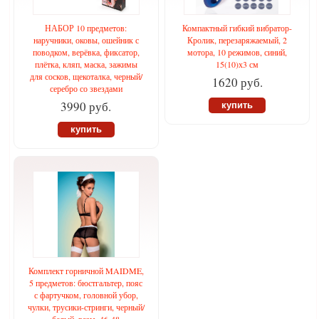
НАБОР 10 предметов:
Компактный гибкий вибратор-
наручники, оковы, ошейник с
Кролик, перезаряжаемый, 2
поводком, верёвка, фиксатор,
мотора, 10 режимов, синий,
плётка, кляп, маска, зажимы
15(10)х3 см
для сосков, щекоталка, черный/
1620 руб.
серебро со звездами
3990 руб.
купить
купить
Комплект горничной MAIDME,
5 предметов: бюстгальтер, пояс
с фартучком, головной убор,
чулки, трусики-стринги, черный/