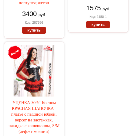
портупея; жетон
1575
руб.
3400
руб.
Код: 1180-1
Код: 287586
купить
купить
УЦЕНКА 50%! Костюм
КРАСНАЯ ШАПОЧКА -
платье с пышной юбкой,
корсет на застежках,
накидка с капюшоном, S/M
(дефект молнии)