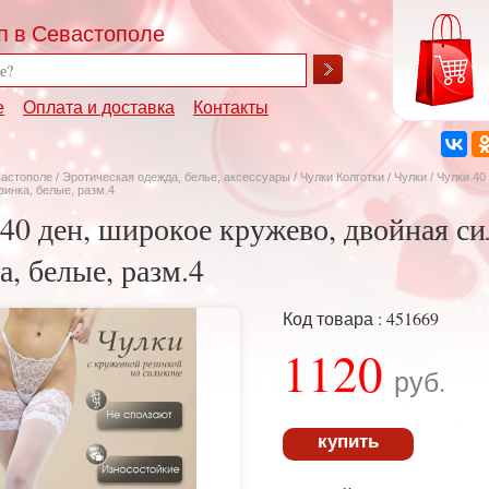
п в Севастополе
е
Оплата и доставка
Контакты
вастополе
/
Эротическая одежда, белье, аксессуары
/
Чулки Колготки
/
Чулки
/ Чулки 40
зинка, белые, разм.4
40 ден, широкое кружево, двойная с
а, белые, разм.4
Код товара : 451669
1120
руб.
купить