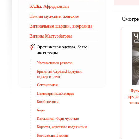
БАДы, Афродизиаки
Помпы мужские, женские
Смотри
Вагинальные шарики, виброяйца
Вагины Мастурбаторы
Эротическая одежда, белье,
аксессуары
Увеличенного размера
Бралетты, Стрепы,Портупеи,
одежда из лент
Секси-платья
Чулк
Пеньюары Комбинации
круже
Комбинезоны
тонк
Боди
Кэтсьюиты (боди-чулочки)
Корсеты, корсажи с подвязками
Комплекты, Бикини