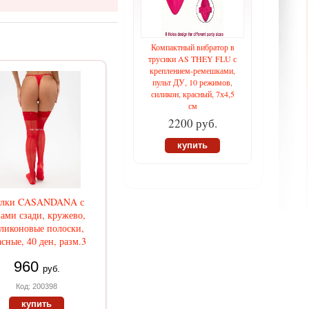
Компактный вибратор в
трусики AS THEY FLU с
креплением-ремешками,
пульт ДУ, 10 режимов,
силикон, красный, 7х4,5
см
2200 руб.
купить
улки CASANDANA с
ами сзади, кружево,
ликоновые полоски,
асные, 40 ден, разм.3
960
руб.
Код: 200398
купить