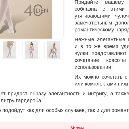
Придайте вашему 
соблазна с этим
утягивающими чулоч
замечательным допо
романтическому наря
Нежные, элегантные,
и в то же время уд
чулки представляют
сочетание красот
использовании!
Их можно сочетать с
или комплектами нижн
ет придаст образу элегантность и интригу, а такж
литру гардероба
 подойдут как для особых случаев, так и для роман
Чулки