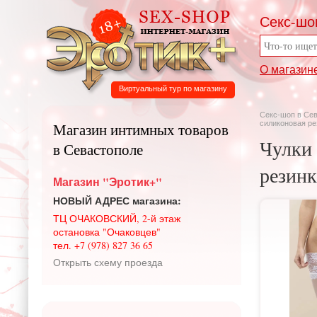
Секс-шо
О магазин
Виртуальный тур по магазину
Секс-шоп в Се
силиконовая ре
Магазин интимных товаров
Чулки 
в Севастополе
резинк
Магазин "Эротик+"
НОВЫЙ АДРЕС магазина:
ТЦ ОЧАКОВСКИЙ, 2-й этаж
остановка "Очаковцев"
тел. +7 (978) 827 36 65
Открыть схему проезда