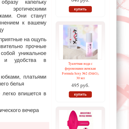
образу капельку
и эротическими
купить
ками. Они станут
лнением к вашему
ду
 приятные на ощупь
ивительно прочные
 собой уникальное
ы и удобства в
Туалетная вода с
феромонами женская
Formula Sexy №2 (D&G),
 юбками, платьями
30 мл
его белья
495 руб.
е легко впишется в
купить
тического вечера