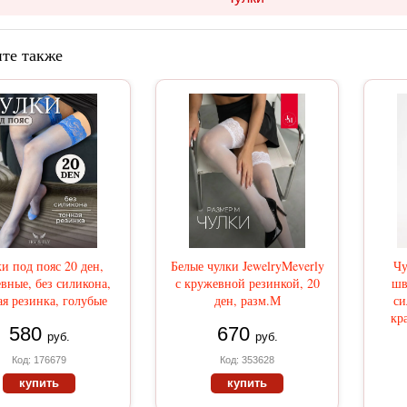
те также
и под пояс 20 ден,
Белые чулки JewelryMeverly
Ч
вные, без силикона,
с кружевной резинкой, 20
шв
ая резинка, голубые
ден, разм.М
си
кр
580
670
руб.
руб.
Код: 176679
Код: 353628
купить
купить