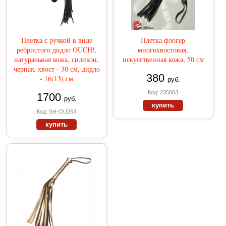
Плетка с ручкой в виде
Плетка флогер
ребристого дидло OUCH!,
многохвостовая,
натуральная кожа, силикон,
искусственная кожа, 50 см
черная, хвост - 30 см, дидло
380
- 16(13) см
руб.
Код: 235003
1700
руб.
купить
Код: SH-OU263
купить