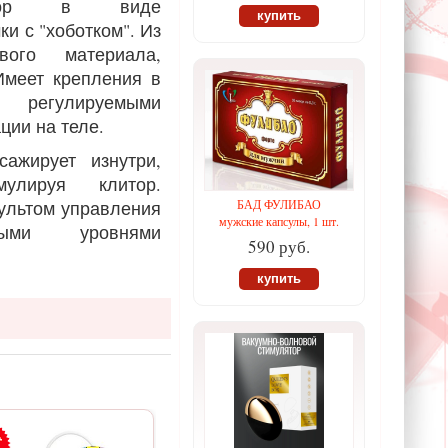
атор в виде
купить
и с "хоботком". Из
евого материала,
Имеет крепления в
 регулируемыми
ции на теле.
сажирует изнутри,
мулируя клитор.
ультом управления
БАД ФУЛИБАО
мужские капсулы, 1 шт.
ми уровнями
590 руб.
купить