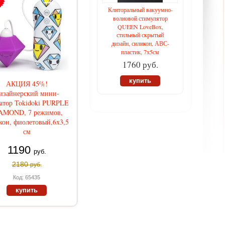
Клиторальный вакуумно-
волновой стимулятор
QUEEN LoveBox,
стильный скрытый
дизайн, силикон, АВС-
пластик, 7х5см
1760 руб.
купить
АКЦИЯ 45%!
изайнерский мини-
атор Tokidoki PURPLE
AMOND, 7 режимов,
кон, фиолетовый,6х3,5
см
1190
руб.
2180
руб.
Код: 65435
купить