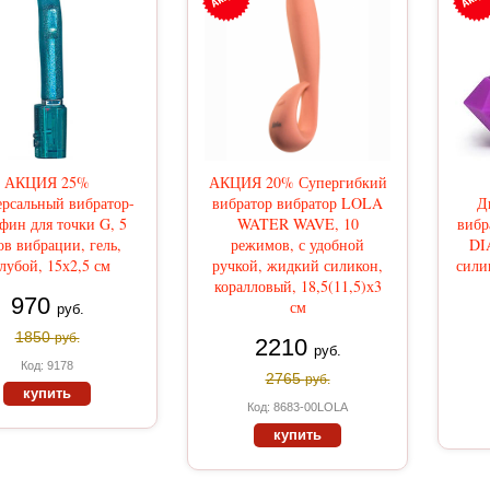
АКЦИЯ 25%
АКЦИЯ 20% Супергибкий
рсальный вибратор-
вибратор вибратор LOLA
Д
фин для точки G, 5
WATER WAVE, 10
вибр
ов вибрации, гель,
режимов, с удобной
DI
лубой, 15х2,5 см
ручкой, жидкий силикон,
сили
коралловый, 18,5(11,5)х3
970
см
руб.
1850
руб.
2210
руб.
Код: 9178
2765
руб.
купить
Код: 8683-00LOLA
купить