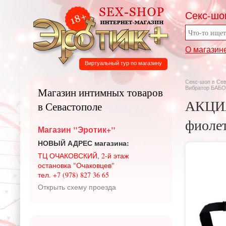
Секс-шо
О магазин
Виртуальный тур по магазину
Секс-шоп в Се
Вибратор БАБОЧ
Магазин интимных товаров
АКЦИЯ
в Севастополе
фиолет
Магазин "Эротик+"
НОВЫЙ АДРЕС магазина:
ТЦ ОЧАКОВСКИЙ, 2-й этаж
остановка "Очаковцев"
тел. +7 (978) 827 36 65
Открыть схему проезда