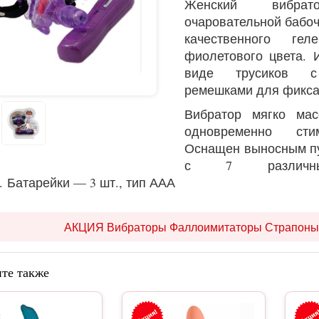
Женский вибр
очаровательной бабочк
качественного гел
фиолетового цвета. 
виде трусиков с
ремешками для фикса
Вибратор мягко мас
одновременно сти
О
снащен выносным п
с 7 различны
. Батарейки — 3 шт., тип ААА
АКЦИЯ Вибраторы Фаллоимитаторы Страпоны
те также