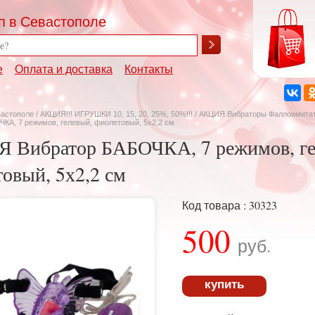
п в Севастополе
е
Оплата и доставка
Контакты
вастополе
/
АКЦИЯ!!! ИГРУШКИ 10, 15, 20, 25%, 50%!!!
/
АКЦИЯ Вибраторы Фаллоимита
КА, 7 режимов, гелевый, фиолетовый, 5х2,2 см
 Вибратор БАБОЧКА, 7 режимов, ге
овый, 5х2,2 см
Код товара : 30323
500
руб.
купить