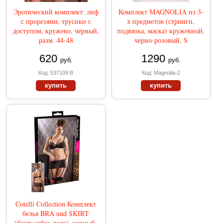
Эротический комплект: лиф
Комплект MAGNOLIA из 3-
с прорезями, трусики с
х предметов (стринги,
доступом, кружево, черный,
подвязка, маска) кружевной,
разм. 44-48
черно-розовый, S
620
1290
руб.
руб.
Код: 537109 В
Код: Magnolia-2
купить
купить
Cotelli Collection Комплект
белья BRA und SKIRT
(бюст+юбка-пояс), черный,