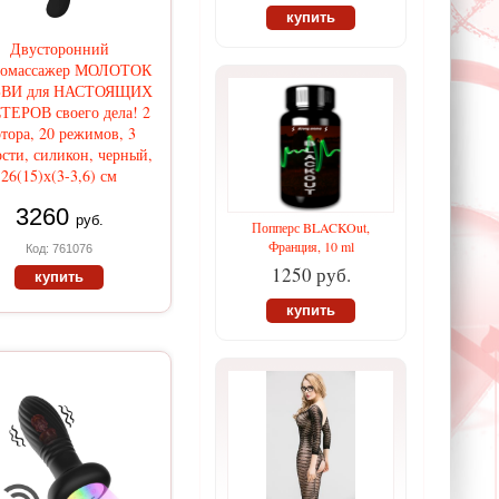
купить
Двусторонний
ромассажер МОЛОТОК
ВИ для НАСТОЯЩИХ
ЕРОВ своего дела! 2
тора, 20 режимов, 3
ости, силикон, черный,
26(15)х(3-3,6) см
3260
руб.
Попперс BLACKOut,
Франция, 10 ml
Код: 761076
1250 руб.
купить
купить