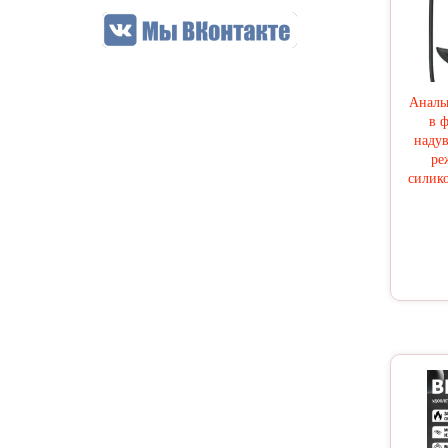
Аналь
в 
надув
ре
силико