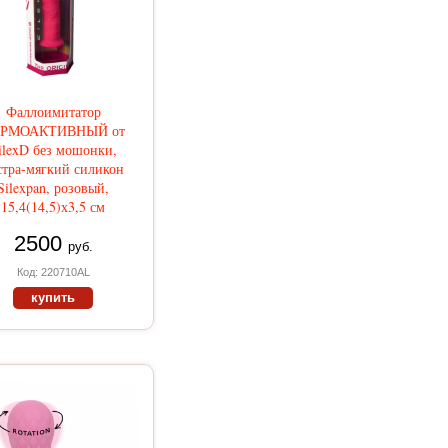
Фаллоимитатор
РМОАКТИВНЫЙ от
ilexD без мошонки,
стра-мягкий силикон
Silexpan, розовый,
15,4(14,5)х3,5 см
2500
руб.
Код: 220710AL
купить