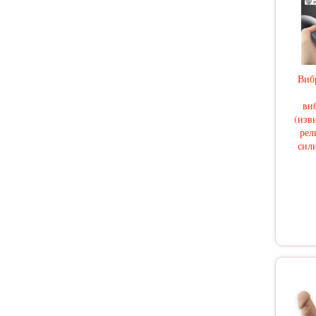
Виб
ви
(изв
рел
сили