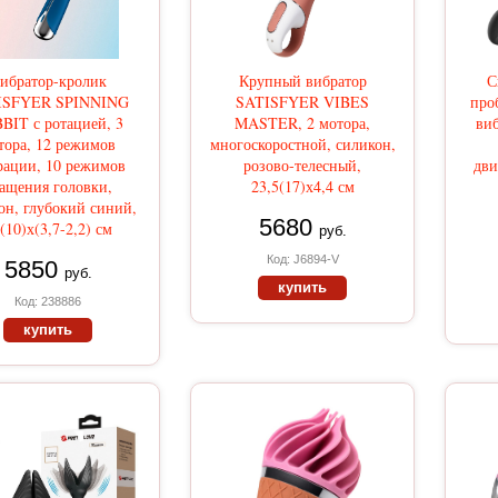
ибратор-кролик
Крупный вибратор
С
ISFYER SPINNING
SATISFYER VIBES
про
BIT с ротацией, 3
MASTER, 2 мотора,
виб
тора, 12 режимов
многоскоростной, силикон,
рации, 10 режимов
розово-телесный,
дви
ащения головки,
23,5(17)х4,4 см
он, глубокий синий,
5680
(10)х(3,7-2,2) см
руб.
Код: J6894-V
5850
руб.
купить
Код: 238886
купить