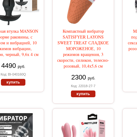
ная втулка MANSON
Компактный вибратор
М
форме раковины, с
SATISFYER LAYONS
по
ом и вибрацией, 10
SWEET ТREAT СЛАДКОЕ
секс
жимов вибрации,
МОРОЖЕНОЕ, 10
розо
н, черный, 9,6х 4 см
режимов вращения, 3
скорости, силикон, телесно-
4490
розовый, 10,4х5,6 см
руб.
Код: BI-040160Q
2300
руб.
купить
Код: J2018-27-7
купить