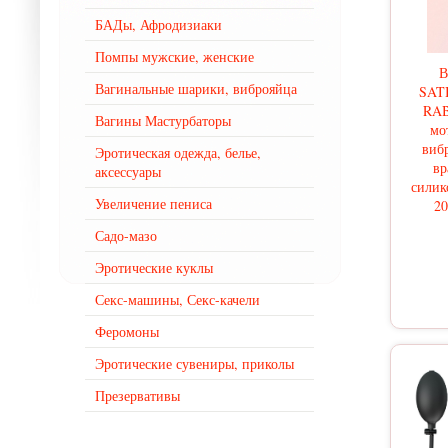
БАДы, Афродизиаки
Помпы мужские, женские
В
Вагинальные шарики, виброяйца
SAT
RAB
Вагины Мастурбаторы
мо
виб
Эротическая одежда, белье,
вр
аксессуары
силик
Увеличение пениса
20
Садо-мазо
Эротические куклы
Секс-машины, Секс-качели
Феромоны
Эротические сувениры, приколы
Презервативы