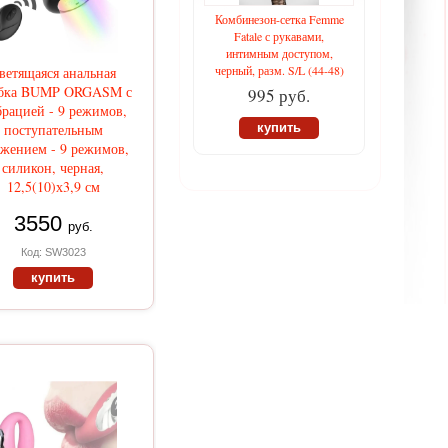
Комбинезон-сетка Femme
Fatale с рукавами,
интимным доступом,
черный, разм. S/L (44-48)
ветящаяся анальная
бка BUMP ORGASM с
995 руб.
рацией - 9 режимов,
поступательным
купить
жением - 9 режимов,
силикон, черная,
12,5(10)х3,9 см
3550
руб.
Код: SW3023
купить