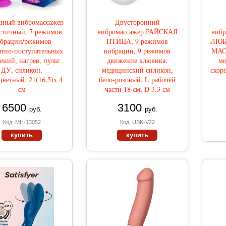
шный вибромассажер
Двусторонний
стичный, 7 режимов
вибромассажер РАЙСКАЯ
виб
брации/режимов
ПТИЦА, 9 режимов
ЛЮБ
атно-поступательных
вибрации, 9 режимов
МАСТ
ений, нагрев, пульт
движение клювика,
мо
ДУ, силикон,
медицинский силикон,
скор
цветный, 21(16,5)х 4
бело-розовый, L рабочей
см
части 18 см, D 3.3 см
6500
3100
руб.
руб.
Код: MH-13052
Код: USK-V22
купить
купить