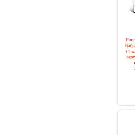
Инно
Вибр
(!) 
окр