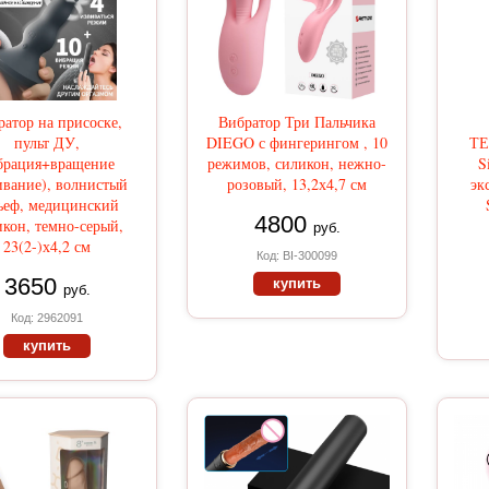
ратор на присоске,
Вибратор Три Пальчика
пульт ДУ,
DIEGO с фингерингом , 10
ТЕ
брация+вращение
режимов, силикон, нежно-
S
ивание), волнистый
розовый, 13,2х4,7 см
эк
ьеф, медицинский
4800
кон, темно-серый,
руб.
23(2-)х4,2 см
Код: BI-300099
3650
купить
руб.
Код: 2962091
купить