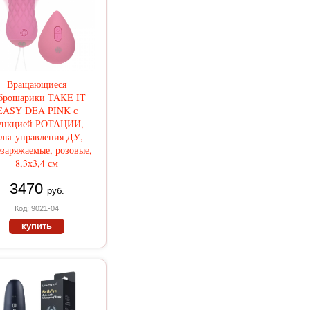
Вращающиеся
брошарики TAKE IT
EASY DEA PINK с
ункцией РОТАЦИИ,
льт управления ДУ,
заряжаемые, розовые,
8,3х3,4 см
3470
руб.
Код: 9021-04
купить