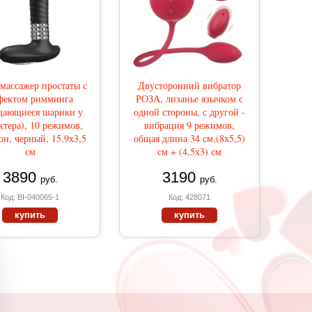
массажер простаты с
Двусторонний вибратор
фектом римминга
РОЗА, лизанье язычком с
щающиеся шарики у
одной стороны, с другой -
ктера), 10 режимов,
вибрация 9 режимов,
он, черный, 15,9х3,5
общая длина 34 см,(8х5,5)
см
см + (4,5х3) см
3890
3190
руб.
руб.
Код: BI-040065-1
Код: 428071
купить
купить