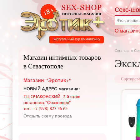
Секс-шо
О магазин
Виртуальный тур по магазину
Секс-шоп в Се
Магазин интимных товаров
Экск
в Севастополе
Магазин "Эротик+"
Сортирова
НОВЫЙ АДРЕС магазина:
ТЦ ОЧАКОВСКИЙ, 2-й этаж
остановка "Очаковцев"
тел. +7 (978) 827 36 65
Открыть схему проезда