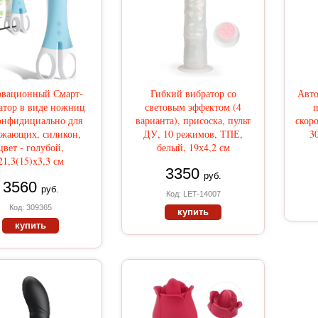
вационный Смарт-
Гибкий вибратор со
Авто
атор в виде ножниц
световым эффектом (4
конфидициально для
варианта), присоска, пульт
скор
ужающих, силикон,
ДУ, 10 режимов, ТПЕ,
30
цвет - голубой,
белый, 19х4,2 см
21,3(15)х3,3 см
3350
руб.
3560
руб.
Код: LET-14007
Код: 309365
купить
купить