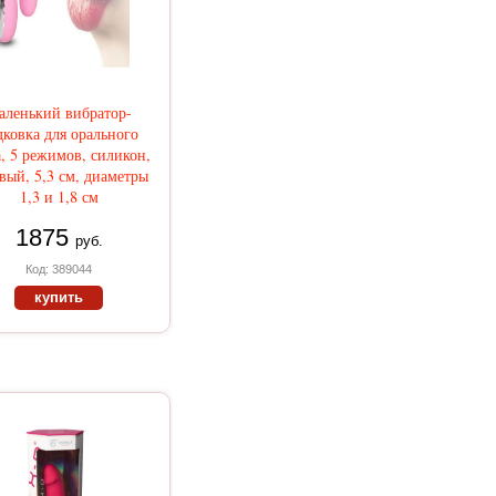
аленький вибратор-
дковка для орального
а, 5 режимов, силикон,
вый, 5,3 см, диаметры
1,3 и 1,8 см
1875
руб.
Код: 389044
купить