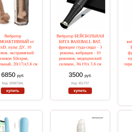
Вибратор
Вибратор БЕЙСБОЛЬНАЯ
МОАКТИВНЫЙ от
БИТА BASEBALL BAT,
ви
exD, пульт ДУ, 10
фрикции (туда-сюда) - 3
мов, экстрамягкий
режима, вибрация - 10
ф
иликон Silexpan,
режимов, медицинский
пу
льный, 20(17)х3,8 см
силикон, 36(19)х 3,8 см
пере
6850
3500
руб.
руб.
Код: 255873AL
Код: 451737
купить
купить