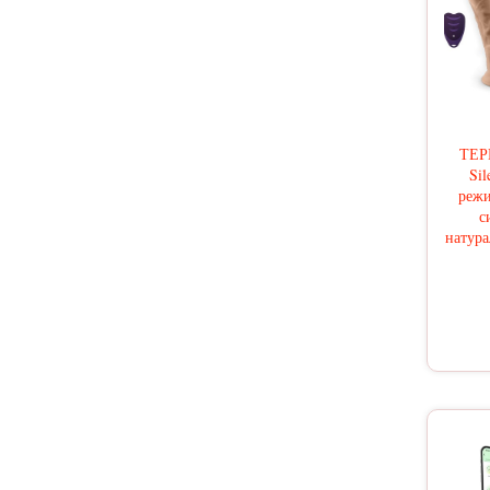
ТЕР
Sil
режи
с
натура