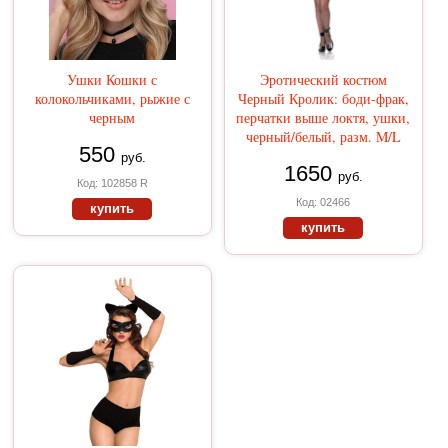
Ушки Кошки с
Эротический костюм
колокольчиками, рыжие с
Черный Кролик: боди-фрак,
черным
перчатки выше локтя, ушки,
черный/белый, разм. M/L
550
руб.
1650
руб.
Код: 102858 R
Код: 02466
купить
купить