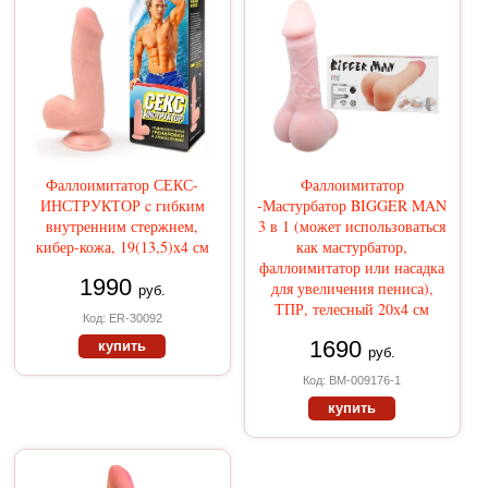
Фаллоимитатор СЕКС-
Фаллоимитатор
ИНСТРУКТОР c гибким
-Мастурбатор BIGGER MAN
внутренним стержнем,
3 в 1 (может использоваться
кибер-кожа, 19(13,5)х4 см
как мастурбатор,
фаллоимитатор или насадка
1990
для увеличения пениса),
руб.
ТПР, телесный 20х4 см
Код: ER-30092
1690
купить
руб.
Код: BM-009176-1
купить