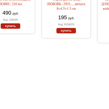
ВОИН!, 210 мл
ЛЮБОВЬ -ЭТО..., металл,
ДЛЯ 
8×4.5×1.3 см
кибе
490
руб.
195
руб.
Код: 108349
Код: 9159625
купить
купить