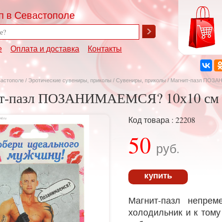
п в Севастополе
е
Оплата и доставка
Контакты
вастополе
/
Эротические сувениры, приколы
/
Сувениры, приколы
/ Магнит-пазл ПОЗА
т-пазл ПОЗАНИМАЕМСЯ? 10х10 см
Код товара : 22208
50
руб.
купить
Магнит-пазл непрем
холодильник и к тому