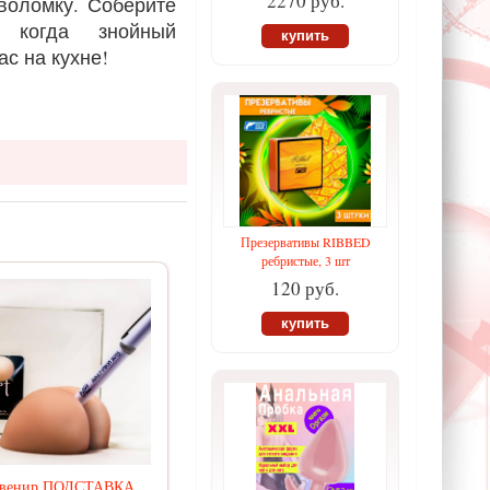
2270 руб.
воломку. Соберите
, когда знойный
купить
ас на кухне!
Презервативы RIBBED
ребристые, 3 шт
120 руб.
купить
венир ПОДСТАВКА