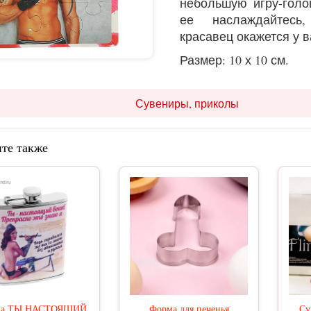
небольшую игру-голо
ее наслаждайтесь
красавец окажется у в
Размер: 10 х 10 см.
Сувениры, приколы
те также
ка ТЫ НАСТОЯЩИЙ
Форма для печенья
Су